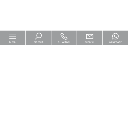
MENU
RICERCA
CHIAMACI
SCRIVICI
WHATSAPP
Home
Per le imprese
Logistica & Capital Market
Residenziali
[+]