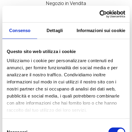
Negozio in Vendita
a Peschiera Borromeo - Bellaria
Negozio e attività in vendita a Peschiera
BorromeoNegozio e attività a pieno regime in
Consenso
Dettagli
Informazioni sui cookie
vendita a Peschiera BorromeoSituato nella frazione
di Bellaria,...
Questo sito web utilizza i cookie
160 mq
2 Bagni
Utilizziamo i cookie per personalizzare contenuti ed
annunci, per fornire funzionalità dei social media e per
€ 280.000
analizzare il nostro traffico. Condividiamo inoltre
informazioni sul modo in cui utilizzi il nostro sito con i
nostri partner che si occupano di analisi dei dati web,
DETTAGLI
pubblicità e social media, i quali potrebbero combinarle
con altre informazioni che hai fornito loro o che hanno
raccolto dal tuo utilizzo dei loro servizi.
Selezione
Necessari