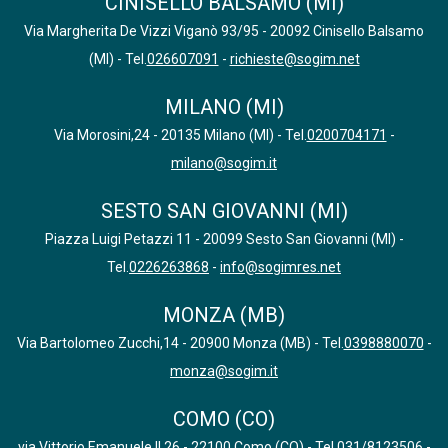
CINISELLO BALSAMO (MI)
Via Margherita De Vizzi Viganò 93/95 - 20092 Cinisello Balsamo
(MI) - Tel.
026607091
-
richieste@sogim.net
MILANO (MI)
Via Morosini,24 - 20135 Milano (MI) - Tel.
0200704171
-
milano@sogim.it
SESTO SAN GIOVANNI (MI)
Piazza Luigi Petazzi 11 - 20099 Sesto San Giovanni (MI) -
Tel.
0226263868
-
info@sogimres.net
MONZA (MB)
Via Bartolomeo Zucchi,14 - 20900 Monza (MB) - Tel.
0398880070
-
monza@sogim.it
COMO (CO)
via Vittorio Emanuele II,26 - 22100 Como (CO) - Tel.
031/8123506
-