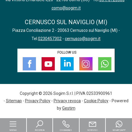
como@sogim.it
CERNUSCO SUL NAVIGLIO (MI)
Piazza Conciliazione 2 - 20063 Cernusco sul Naviglio (MI) -
Tel.
0230457302
-
cernusco@sogim.it
FOLLOW US
Copyright © 2026 Sogim S.r.l. | P.IVA 02533900961
-
Sitemap
-
Privacy Policy
-
Privacy revoca
-
Cookie Policy
- Powered
by
Gestim
MENU
RICERCA
CHIAMACI
SCRIVICI
WHATSAPP