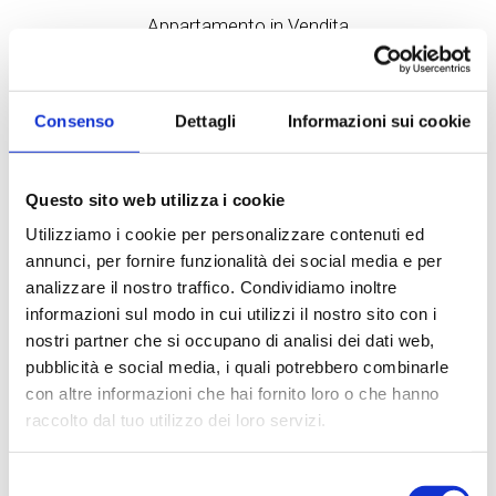
Appartamento in Vendita
a Milano - * Forlanini, Ortomercato, V.le Corsica
APPARTAMENTO IN VENDITA A REDDITO - V.LE
Consenso
Dettagli
Informazioni sui cookie
CORSICA AD.ZEMilano (MI) - Via Sanremo angolo
Via DevotoAPPARTAMENTO RISTRUTTURATO ED
ARREDATO A NUOVO A REDDITOProponiamo...
Questo sito web utilizza i cookie
35 mq
1 Bagni
1 Camere
Utilizziamo i cookie per personalizzare contenuti ed
annunci, per fornire funzionalità dei social media e per
€ 220.000
analizzare il nostro traffico. Condividiamo inoltre
informazioni sul modo in cui utilizzi il nostro sito con i
nostri partner che si occupano di analisi dei dati web,
DETTAGLI
pubblicità e social media, i quali potrebbero combinarle
con altre informazioni che hai fornito loro o che hanno
raccolto dal tuo utilizzo dei loro servizi.
Selezione