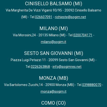
CINISELLO BALSAMO (MI)
Via Margherita De Vizzi Viganò 93/95 - 20092 Cinisello Balsamo
(MI) - Tel.
026607091
-
richieste@sogim.net
MILANO (MI)
Via Morosini,24 - 20135 Milano (MI) - Tel.
0200704171
-
milano@sogim.it
SESTO SAN GIOVANNI (MI)
Piazza Luigi Petazzi 11 - 20099 Sesto San Giovanni (MI) -
Tel.
0226263868
-
info@sogimres.net
MONZA (MB)
Via Bartolomeo Zucchi,14 - 20900 Monza (MB) - Tel.
0398880070
-
monza@sogim.it
COMO (CO)