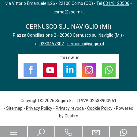
via Vittorio Emanuele II,26 - 22100 Como (CO) - Tel.
031/8123506
-
como@sogim.it
CERNUSCO SUL NAVIGLIO (MI)
Piazza Conciliazione 2 - 20063 Cernusco sul Naviglio (MI) -
Tel.
0230457302
-
cernusco@sogim.it
FOLLOW US
Copyright © 2026 Sogim S.r.l. | P.IVA 02533900961
-
Sitemap
-
Privacy Policy
-
Privacy revoca
-
Cookie Policy
- Powered
by
Gestim