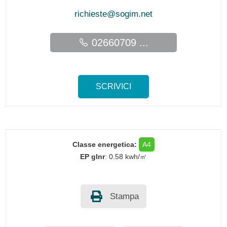
richieste@sogim.net
02660709 ...
SCRIVICI
Classe energetica:
A4
EP glnr
: 0.58 kwh/㎡
Stampa