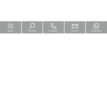
MENU
RICERCA
CHIAMACI
SCRIVICI
WHATSAPP
Home
Per le imprese
Logistica & Capital Market
Residenziali
[+]