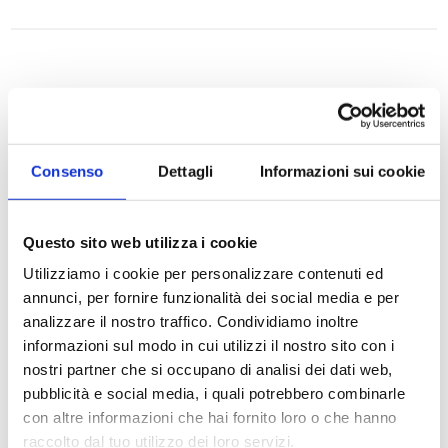
Consenso
Dettagli
Informazioni sui cookie
Questo sito web utilizza i cookie
SOGIM SRL
Utilizziamo i cookie per personalizzare contenuti ed
annunci, per fornire funzionalità dei social media e per
analizzare il nostro traffico. Condividiamo inoltre
P.IVA: 06407680963
informazioni sul modo in cui utilizzi il nostro sito con i
nostri partner che si occupano di analisi dei dati web,
richieste@sogim.net
pubblicità e social media, i quali potrebbero combinarle
con altre informazioni che hai fornito loro o che hanno
02660709 ...
raccolto dal tuo utilizzo dei loro servizi.