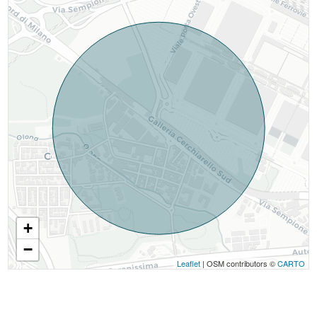
+
−
Leaflet
| OSM contributors ©
CARTO