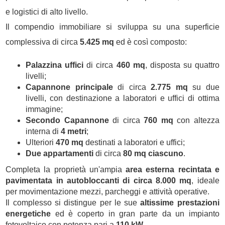
e logistici di alto livello.
Il compendio immobiliare si sviluppa su una superficie
complessiva di circa
5.425 mq
ed è così composto:
Palazzina uffici
di circa
460 mq
, disposta su quattro
livelli;
Capannone
principale
di circa
2.775 mq
su due
livelli, con destinazione a laboratori e uffici di ottima
immagine;
Secondo
Capannone
di circa
760 mq
con altezza
interna di
4 metri
;
Ulteriori
470 mq
destinati a laboratori e uffici;
Due appartamenti
di circa
80 mq ciascuno
.
Completa la proprietà un'ampia
area esterna recintata e
pavimentata in autobloccanti di circa 8.000 mq
, ideale
per movimentazione mezzi, parcheggi e attività operative.
Il complesso si distingue per le sue
altissime prestazioni
energetiche
ed è coperto in gran parte da un impianto
fotovoltaico con potenza pari a
110 kW
.