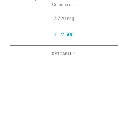
affitto a Legnano di 2.720 mq oltre area
esterna.Proponiamo in affitto, nella zona industriale del
Comune di...
2.720 mq
€ 12.500
DETTAGLI