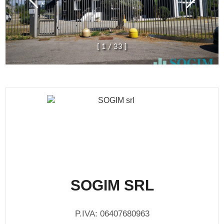
[
1
/
3
3
]
SOGIM SRL
P.IVA: 06407680963