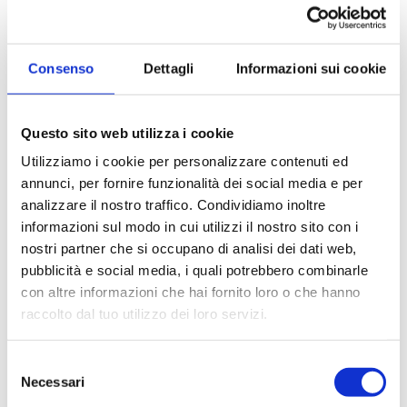
SOGIM SRL
Consenso
Dettagli
Informazioni sui cookie
P.IVA: 06407680963
Questo sito web utilizza i cookie
Utilizziamo i cookie per personalizzare contenuti ed
richieste@sogim.net
annunci, per fornire funzionalità dei social media e per
analizzare il nostro traffico. Condividiamo inoltre
02660709 ...
informazioni sul modo in cui utilizzi il nostro sito con i
nostri partner che si occupano di analisi dei dati web,
pubblicità e social media, i quali potrebbero combinarle
con altre informazioni che hai fornito loro o che hanno
raccolto dal tuo utilizzo dei loro servizi.
CONTATTACI
Selezione
Necessari
del
* Nome
consenso