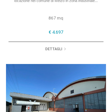
Capannone in vendita a MelzoCapannone di mq 867 totali
con area esterna in locazione a Melzo.Proponiamo in
locazione nel comune di Melzo in zona industriale...
867 mq
€ 4.697
DETTAGLI