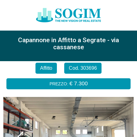
Capannone in Affitto a Segrate - via
cassanese
Affitto
Cod. 303696
€ 7.300
PREZZO: