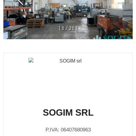
[
1
/
2
1
]
SOGIM SRL
P.IVA: 06407680963