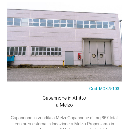
€ 4.697
Cod. MO375103
Capannone in Affitto
a Melzo