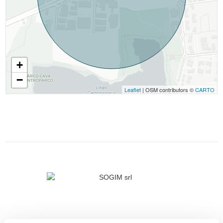
+
−
Leaflet
| OSM contributors ©
CARTO