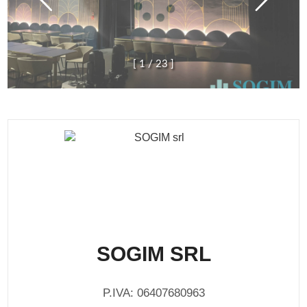
[
1
/
2
3
]
SOGIM SRL
P.IVA: 06407680963