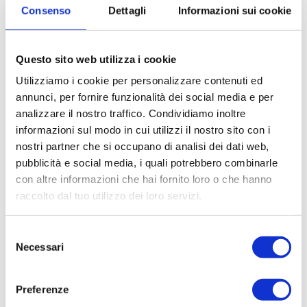
P.IVA: 06407680963
Consenso
Dettagli
Informazioni sui cookie
richieste@sogim.net
Questo sito web utilizza i cookie
Utilizziamo i cookie per personalizzare contenuti ed
02660709 ...
annunci, per fornire funzionalità dei social media e per
analizzare il nostro traffico. Condividiamo inoltre
informazioni sul modo in cui utilizzi il nostro sito con i
nostri partner che si occupano di analisi dei dati web,
pubblicità e social media, i quali potrebbero combinarle
CONTATTACI
con altre informazioni che hai fornito loro o che hanno
raccolto dal tuo utilizzo dei loro servizi.
* Nome
Selezione
Necessari
del
consenso
Cognome
Preferenze