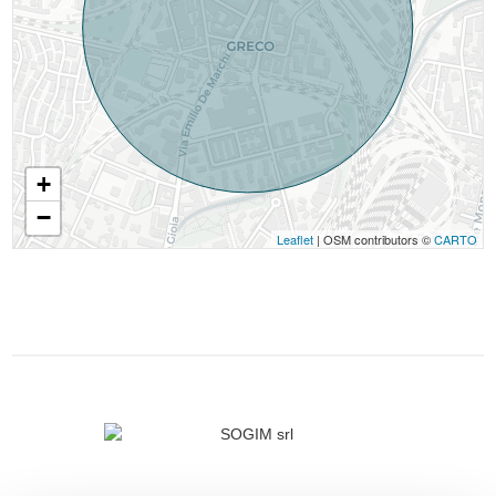
+
−
Leaflet
| OSM contributors ©
CARTO