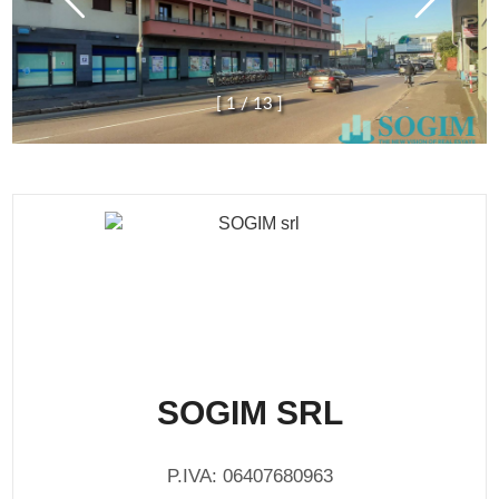
[
1
/
1
3
]
SOGIM SRL
P.IVA: 06407680963