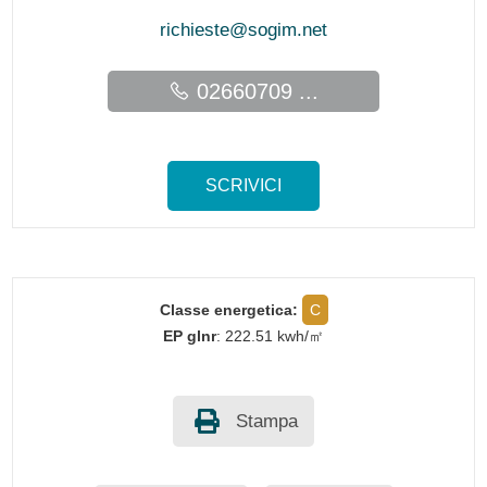
richieste@sogim.net
02660709 ...
SCRIVICI
Classe energetica:
C
EP glnr
: 222.51 kwh/㎡
Stampa