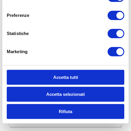
consenso
* Nome
Preferenze
Cognome
Statistiche
Marketing
* Telefono
* Email
Accetta tutti
Accetta selezionati
* Di quali informazioni hai bisogno?
Rifiuta