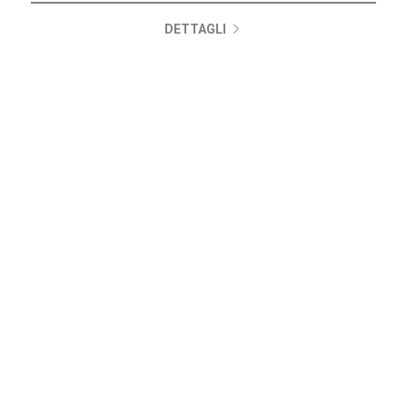
Tratt. riservata
DETTAGLI