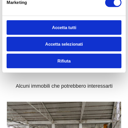
Marketing
Accetta tutti
*
Compilando ed inviando questo modulo di richiesta, autorizzo
Accetta selezionati
il trattamento dei miei dati personali ai sensi dell'attuale
normativa e confermo di aver preso visione dell'informativa
privacy.
Rifiuta
INVIA
Alcuni immobili che potrebbero interessarti