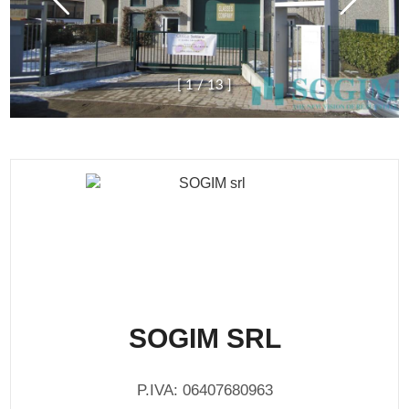
[
1
/
1
3
]
SOGIM SRL
P.IVA: 06407680963