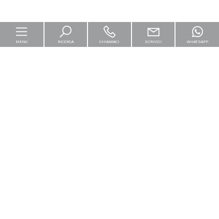
MENU
RICERCA
CHIAMACI
SCRIVICI
WHATSAPP
Home
Per le imprese
Logistica & Capital Market
Residenziali
[+]
Cantieri e Nuove Costruzioni