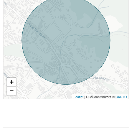
+
−
Leaflet
| OSM contributors ©
CARTO