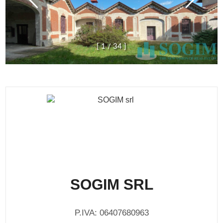
[
1
/
3
4
]
SOGIM SRL
P.IVA: 06407680963