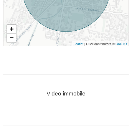
+
−
Leaflet
| OSM contributors ©
CARTO
Video immobile