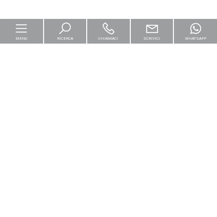
MENU
RICERCA
CHIAMACI
SCRIVICI
WHATSAPP
Home
Per le imprese
Logistica & Capital Market
Residenziali
[+]
Cantieri e Nuove Costruzioni