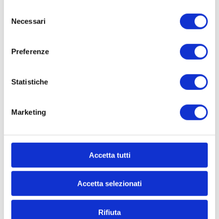
Selezione
Necessari
del
consenso
CONTATTACI
Preferenze
* Nome
Statistiche
Cognome
Marketing
* Telefono
Accetta tutti
* Email
Accetta selezionati
* Di quali informazioni hai bisogno?
Rifiuta