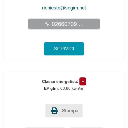
richieste@sogim.net
02660709 ...
SCRIVICI
Classe energetica:
F
EP glnr
: 63.86 kwh/㎡
Stampa