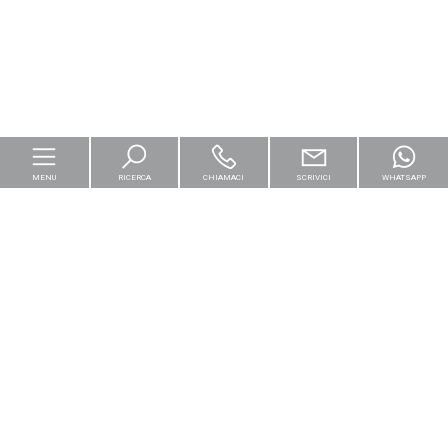
MENU
RICERCA
CHIAMACI
SCRIVICI
WHATSAPP
Home
Per le imprese
Logistica & Capital Market