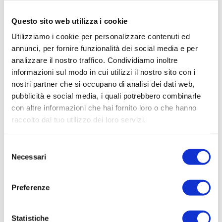
como@sogim.it
Questo sito web utilizza i cookie
Utilizziamo i cookie per personalizzare contenuti ed
031/8123 ...
annunci, per fornire funzionalità dei social media e per
analizzare il nostro traffico. Condividiamo inoltre
informazioni sul modo in cui utilizzi il nostro sito con i
nostri partner che si occupano di analisi dei dati web,
CONTATTACI
pubblicità e social media, i quali potrebbero combinarle
con altre informazioni che hai fornito loro o che hanno
* Nome
raccolto dal tuo utilizzo dei loro servizi.
Selezione
Cognome
Necessari
del
consenso
Preferenze
* Telefono
Statistiche