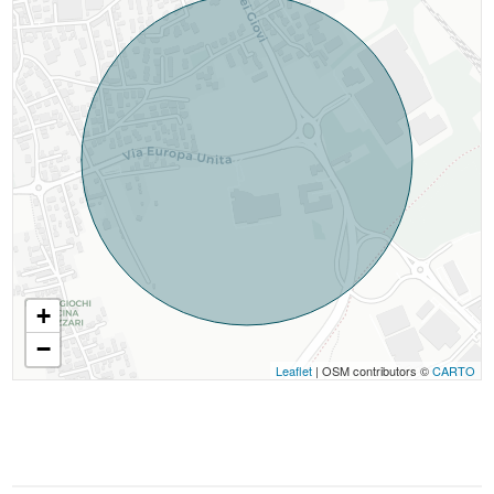
+
−
Leaflet
| OSM contributors ©
CARTO