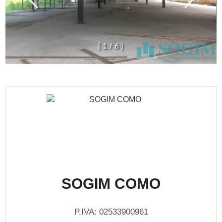
[
1
/
6
]
SOGIM COMO
P.IVA: 02533900961