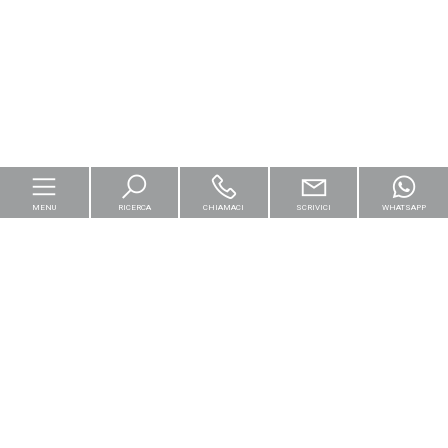
MENU
RICERCA
CHIAMACI
SCRIVICI
WHATSAPP
Home
Per le imprese
Logistica & Capital Market