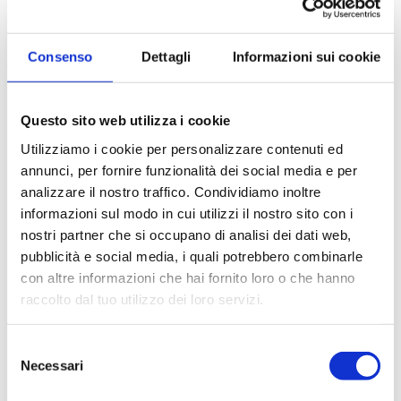
Comune
Consenso
Dettagli
Informazioni sui cookie
Prezzo da
Questo sito web utilizza i cookie
Prezzo a
Utilizziamo i cookie per personalizzare contenuti ed
annunci, per fornire funzionalità dei social media e per
analizzare il nostro traffico. Condividiamo inoltre
Totale mq da
informazioni sul modo in cui utilizzi il nostro sito con i
nostri partner che si occupano di analisi dei dati web,
pubblicità e social media, i quali potrebbero combinarle
Totale mq a
con altre informazioni che hai fornito loro o che hanno
raccolto dal tuo utilizzo dei loro servizi.
*
Compilando ed inviando questo modulo di
Selezione
richiesta, autorizzo il trattamento dei miei dati
Necessari
personali ai sensi dell'attuale normativa e confermo
del
di aver preso visione dell'informativa privacy.
consenso