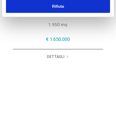
NovedrateCapannone indipendente di mq 1.500 con
Rifiuta
uffici di mq 185 oltre ad abitazioni del custode
trasformabili uffici...
1.950 mq
€ 1.650.000
DETTAGLI