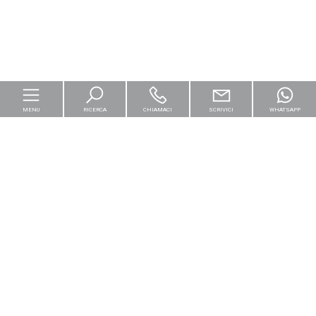
MENU
RICERCA
CHIAMACI
SCRIVICI
WHATSAPP
Home
Per le imprese
Logistica & Capital Market
Il Gruppo De Luigi RE opera nello scenario immobiliare secondo i piú
Residenziali
[+]
elevati standard d'impresa. In ogni progetto, e nel corso di tutte le