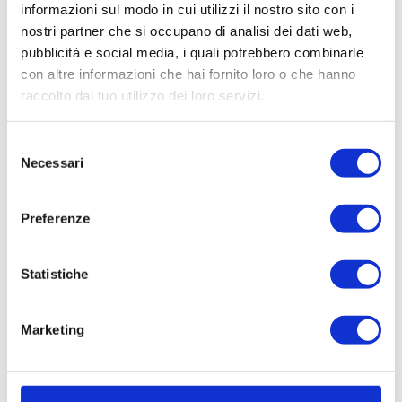
informazioni sul modo in cui utilizzi il nostro sito con i
nostri partner che si occupano di analisi dei dati web,
pubblicità e social media, i quali potrebbero combinarle
con altre informazioni che hai fornito loro o che hanno
Cod. 8069
raccolto dal tuo utilizzo dei loro servizi.
Logistica in Affitto
a Triuggio
Selezione
Necessari
Proponiamo in locazione nel comune di Triuggio, a
del
pochi Km da Monza, immobile ad uso logistico di
consenso
mq. 1.350 ca., dotato di celle frigorifere in positivo;...
Preferenze
1.350 mq
Statistiche
Tratt. riservata
Marketing
DETTAGLI