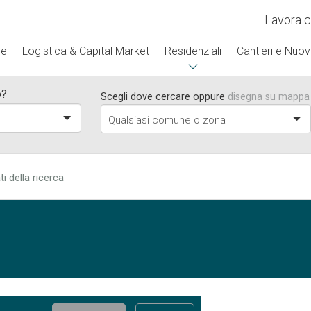
Lavora c
se
Logistica & Capital Market
Residenziali
Cantieri e Nuov
o?
Scegli dove cercare oppure
disegna su mappa
a
Qualsiasi comune o zona
ti della ricerca