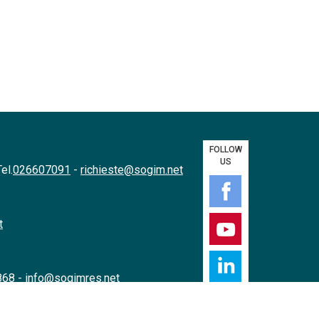
FOLLOW
US
el.
026607091
-
richieste@sogim.net
t
868
-
info@sogimres.net