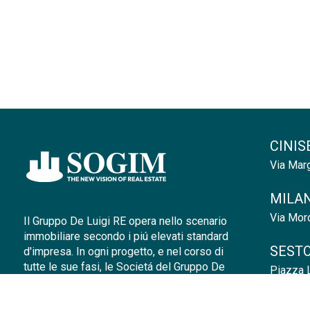
CINIS
Via Marg
MILAN
Via Moro
Il Gruppo De Luigi RE opera nello scenario
immobiliare secondo i piú elevati standard
SESTO
d'impresa. In ogni progetto, e nel corso di
tutte le sue fasi, le Societá del Gruppo De
Piazza L
Luigi RE si orientano alla piena
soddisfazione del committente, curando la
MONZ