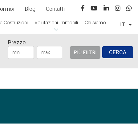
on noi
Blog
Contatti
e Costruzioni
Valutazioni Immobili
Chi siamo
IT
Prezzo
CERCA
PIÙ FILTRI