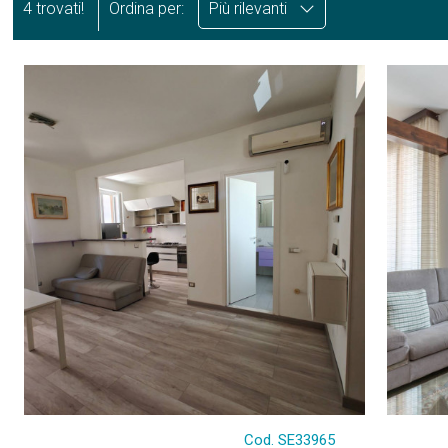
4 trovati!
Ordina per:
Più rilevanti
Cod. SE33965