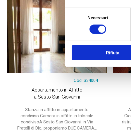
Selezione
Necessari
del
consenso
Rifiuta
Cod. S34004
Appartamento in Affitto
a Sesto San Giovanni
Stanza in affitto in appartamento
A
condiviso Camera in affitto in trilocale
Gio
condivisoA Sesto San Giovanni, in Via
rist
Fratelli di Dio, proponiamo DUE CAMERA...
m