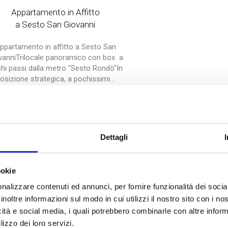
Appartamento in Affitto
a Sesto San Giovanni
ppartamento in affitto a Sesto San
vanniTrilocale panoramico con box  a
hi passi dalla metro "Sesto Rondò"In
osizione strategica, a pochissimi...
115 mq
2 Bagni
2 Camere
€ 1.550
Dettagli
DETTAGLI
ookie
nalizzare contenuti ed annunci, per fornire funzionalità dei socia
inoltre informazioni sul modo in cui utilizzi il nostro sito con i n
icità e social media, i quali potrebbero combinarle con altre inform
lizzo dei loro servizi.