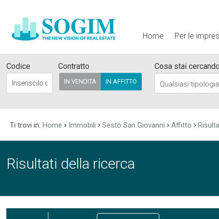
Home
Per le impre
Codice
Contratto
Cosa stai cercand
IN VENDITA
IN AFFITTO
Qualsiasi tipologi
›
›
›
›
Ti trovi in:
Home
Immobili
Sesto San Giovanni
Affitto
Risulta
Risultati della ricerca