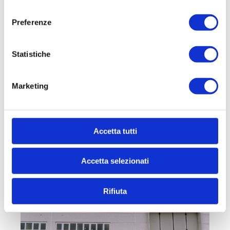
1.712 totali con area esterna in locazione a
consenso
Melzo.Proponiamo in locazione nel comune di Melzo
Preferenze
in zona industriale...
1.712 mq
Statistiche
€ 9.273
Marketing
DETTAGLI
Accetta tutti
Accetta selezionati
Rifiuta