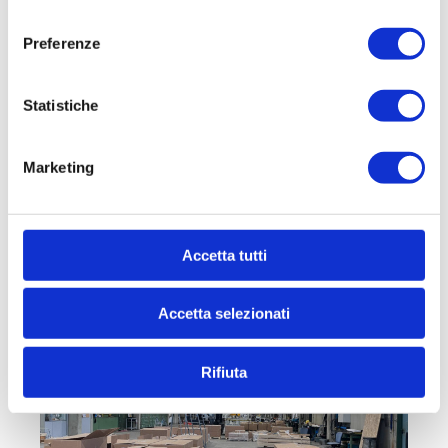
vendita a AssagoCapannone industriale con
consenso
palazzina uffici di mq 1585 più area esterna di mq.
Preferenze
1660Proponiamo...
1.585 mq
Statistiche
Tratt. riservata
Marketing
DETTAGLI
Accetta tutti
Accetta selezionati
Rifiuta