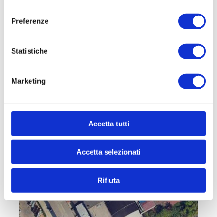
TREZZANO S/N (MI)Immobile di circa mq. 750 di
consenso
grande visibilitàNella dinamica zona Marchesina di
Preferenze
Trezzano...
750 mq
Statistiche
€ 780.000
Marketing
DETTAGLI
Accetta tutti
Accetta selezionati
Rifiuta