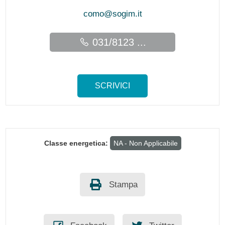
como@sogim.it
031/8123 ...
SCRIVICI
Classe energetica:
NA - Non Applicabile
Stampa