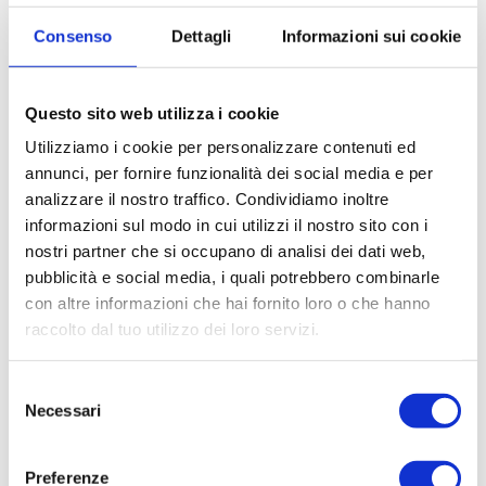
Consenso
Dettagli
Informazioni sui cookie
* Telefono
Questo sito web utilizza i cookie
Utilizziamo i cookie per personalizzare contenuti ed
* Email
annunci, per fornire funzionalità dei social media e per
analizzare il nostro traffico. Condividiamo inoltre
informazioni sul modo in cui utilizzi il nostro sito con i
* Di quali informazioni hai bisogno?
nostri partner che si occupano di analisi dei dati web,
pubblicità e social media, i quali potrebbero combinarle
con altre informazioni che hai fornito loro o che hanno
raccolto dal tuo utilizzo dei loro servizi.
*
Compilando ed inviando questo modulo di richiesta, autorizzo
Selezione
il trattamento dei miei dati personali ai sensi dell'attuale
Necessari
del
normativa e confermo di aver preso visione dell'informativa
consenso
privacy.
Preferenze