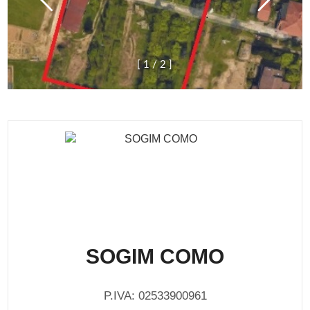
[
1
/
2
]
SOGIM COMO
P.IVA: 02533900961