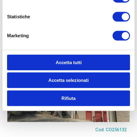
Statistiche
Alcuni immobili che potrebbero interessarti
Marketing
Accetta tutti
Accetta selezionati
Rifiuta
Cod. CO256132
€ 1.350.000