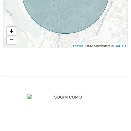
+
−
Leaflet
| OSM contributors ©
CARTO