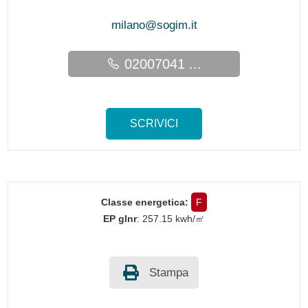
milano@sogim.it
02007041 ...
SCRIVICI
Classe energetica:
F
EP glnr
: 257.15 kwh/㎡
Stampa