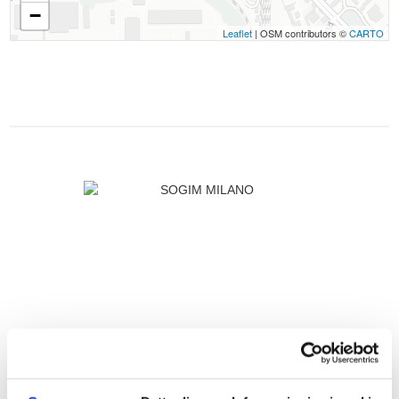
−
Leaflet
| OSM contributors ©
CARTO
SOGIM MILANO
P.IVA: 02533900961