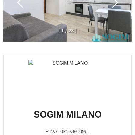
[
1
/
2
3
]
SOGIM MILANO
P.IVA: 02533900961