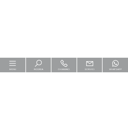
MENU
RICERCA
CHIAMACI
SCRIVICI
WHATSAPP
Home
Per le imprese