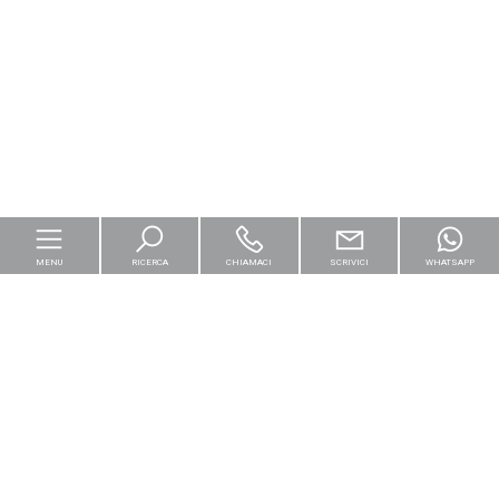
MENU
RICERCA
CHIAMACI
SCRIVICI
WHATSAPP
Home
Per le imprese