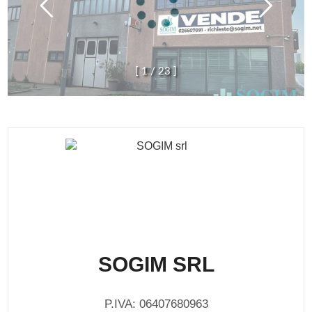
[
1
/
2
3
]
SOGIM SRL
P.IVA: 06407680963