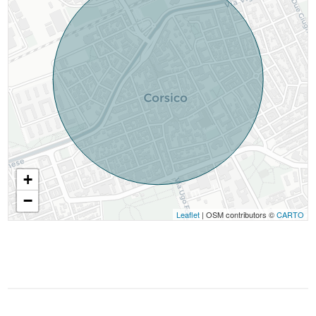
+
−
Leaflet
| OSM contributors ©
CARTO