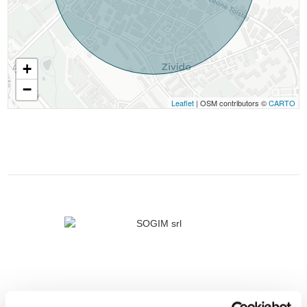
+
−
Leaflet
| OSM contributors ©
CARTO