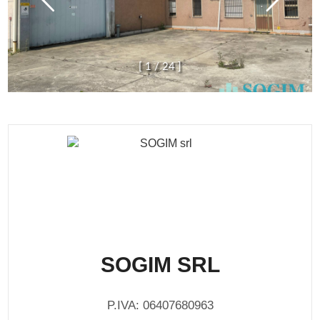
[
1
/
2
4
]
SOGIM SRL
P.IVA: 06407680963