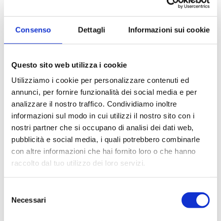
SOGIM SRL
Consenso
Dettagli
Informazioni sui cookie
P.IVA: 06407680963
Questo sito web utilizza i cookie
richieste@sogim.net
Utilizziamo i cookie per personalizzare contenuti ed
annunci, per fornire funzionalità dei social media e per
02660709 ...
analizzare il nostro traffico. Condividiamo inoltre
informazioni sul modo in cui utilizzi il nostro sito con i
nostri partner che si occupano di analisi dei dati web,
pubblicità e social media, i quali potrebbero combinarle
con altre informazioni che hai fornito loro o che hanno
raccolto dal tuo utilizzo dei loro servizi.
CONTATTACI
Selezione
Necessari
del
* Nome
consenso