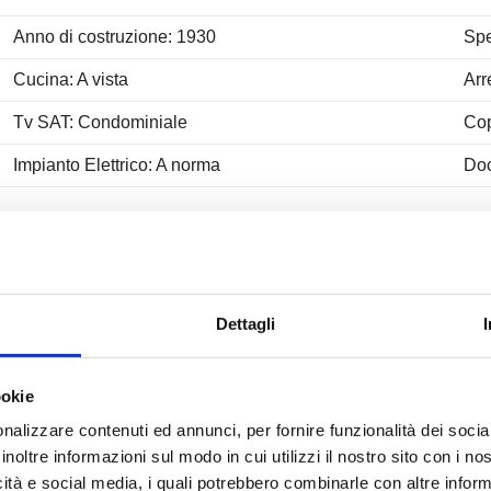
Anno di costruzione: 1930
Spe
Cucina: A vista
Arr
Tv SAT: Condominiale
Co
Impianto Elettrico: A norma
Do
Dettagli
Nelle vicinanze
Servizi e infrastrutture della zona
ookie
Centri Benessere
Cam
nalizzare contenuti ed annunci, per fornire funzionalità dei socia
inoltre informazioni sul modo in cui utilizzi il nostro sito con i n
Campi da Tennis
Pis
icità e social media, i quali potrebbero combinarle con altre inform