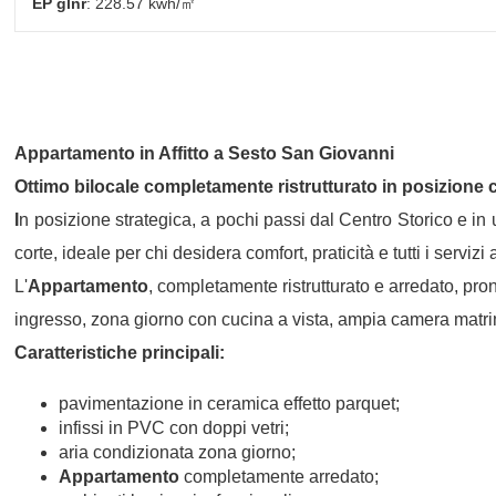
EP glnr
: 228.57 kwh/㎡
Appartamento
in
Affitto
a
Sesto San Giovanni
Ottimo bilocale completamente ristrutturato in posizione 
I
n posizione strategica, a pochi passi dal Centro Storico e i
corte, ideale per chi desidera comfort, praticità e tutti i servizi
L'
Appartamento
, completamente ristrutturato e arredato, pron
ingresso, zona giorno con cucina a vista, ampia camera matrim
Caratteristiche principali:
pavimentazione in ceramica effetto parquet;
infissi in PVC con doppi vetri;
aria condizionata zona giorno;
Appartamento
completamente arredato;