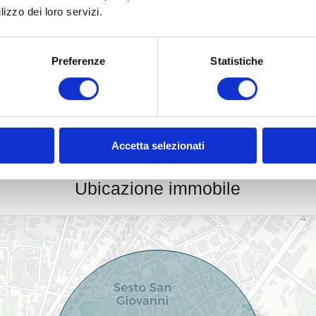
lizzo dei loro servizi.
Stazione Ferroviaria
Tra
Scuole Elementari
Scu
Preferenze
Statistiche
Bar
Uff
Uffici comunali
Accetta selezionati
Ubicazione immobile