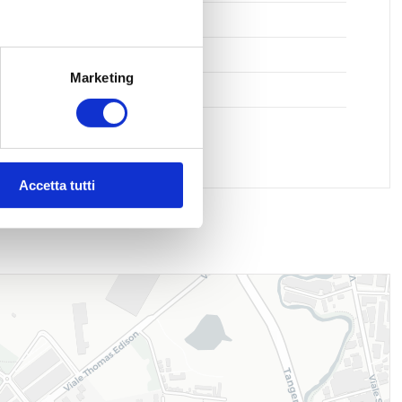
sporti Pubblici
ole Medie
Marketing
ici postali
Accetta tutti