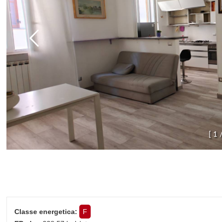
[
1
Classe energetica:
F