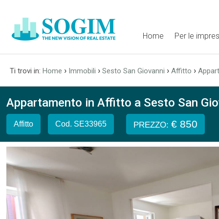
Home
Per le impre
›
›
›
›
Ti trovi in:
Home
Immobili
Sesto San Giovanni
Affitto
Appar
Appartamento in Affitto a Sesto San Giov
€ 850
Affitto
Cod. SE33965
PREZZO: