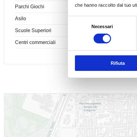
che hanno raccolto dal tuo uti
Parchi Giochi
Asilo
Selezione
Necessari
del
Scuole Superiori
consenso
Centri commerciali
Rifiuta