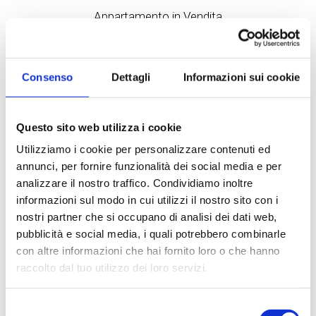
Appartamento in Vendita
a Muggiò
Luminoso quadrilocale con due terrazziA Muggiò, in
Consenso
Dettagli
Informazioni sui cookie
Via San Carlo, in una zona tranquilla a vocazione
residenziale, comoda con i mezzi e servizi
proponiamo...
Questo sito web utilizza i cookie
100 mq
1 Bagni
3 Camere
Utilizziamo i cookie per personalizzare contenuti ed
annunci, per fornire funzionalità dei social media e per
€ 300.000
analizzare il nostro traffico. Condividiamo inoltre
informazioni sul modo in cui utilizzi il nostro sito con i
nostri partner che si occupano di analisi dei dati web,
DETTAGLI
pubblicità e social media, i quali potrebbero combinarle
con altre informazioni che hai fornito loro o che hanno
raccolto dal tuo utilizzo dei loro servizi.
Selezione