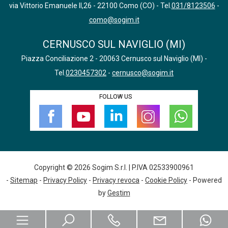
via Vittorio Emanuele II,26 - 22100 Como (CO) - Tel.
031/8123506
-
como@sogim.it
CERNUSCO SUL NAVIGLIO (MI)
Piazza Conciliazione 2 - 20063 Cernusco sul Naviglio (MI) -
Tel.
0230457302
-
cernusco@sogim.it
FOLLOW US
Copyright © 2026 Sogim S.r.l. | P.IVA 02533900961
-
Sitemap
-
Privacy Policy
-
Privacy revoca
-
Cookie Policy
- Powered
by
Gestim