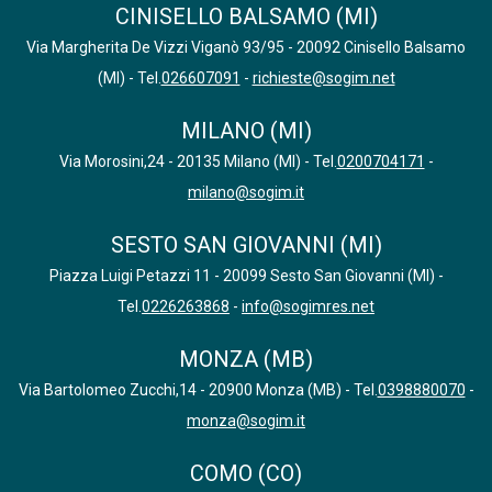
CINISELLO BALSAMO (MI)
Via Margherita De Vizzi Viganò 93/95 - 20092 Cinisello Balsamo
(MI) - Tel.
026607091
-
richieste@sogim.net
MILANO (MI)
Via Morosini,24 - 20135 Milano (MI) - Tel.
0200704171
-
milano@sogim.it
SESTO SAN GIOVANNI (MI)
Piazza Luigi Petazzi 11 - 20099 Sesto San Giovanni (MI) -
Tel.
0226263868
-
info@sogimres.net
MONZA (MB)
Via Bartolomeo Zucchi,14 - 20900 Monza (MB) - Tel.
0398880070
-
monza@sogim.it
COMO (CO)