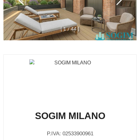
[
1
/
4
4
]
SOGIM MILANO
P.IVA: 02533900961