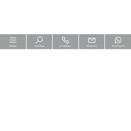
MENU
RICERCA
CHIAMACI
SCRIVICI
WHATSAPP
Home
Per le imprese
Logistica & Capital Market
Residenziali
[+]