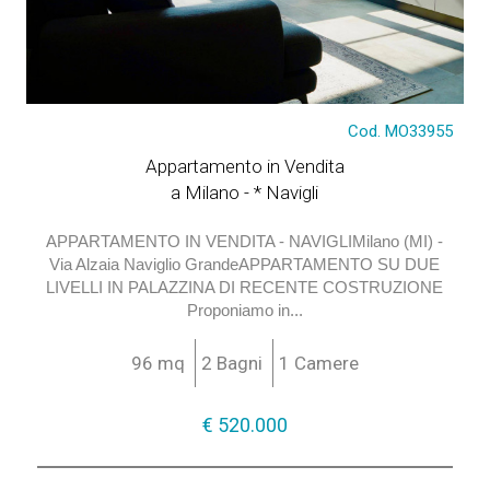
€ 520.000
Cod. MO33955
Appartamento in Vendita
a Milano - * Navigli
APPARTAMENTO IN VENDITA - NAVIGLIMilano (MI) -
Via Alzaia Naviglio GrandeAPPARTAMENTO SU DUE
LIVELLI IN PALAZZINA DI RECENTE COSTRUZIONE
Proponiamo in...
96 mq
2 Bagni
1 Camere
€ 520.000