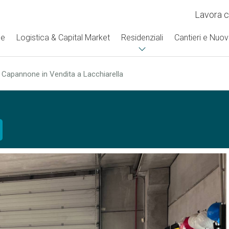
Lavora c
se
Logistica & Capital Market
Residenziali
Cantieri e Nuov
›
Capannone in Vendita a Lacchiarella