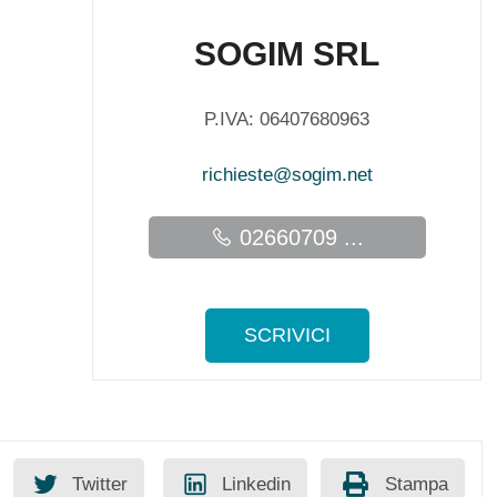
SOGIM SRL
P.IVA: 06407680963
richieste@sogim.net
02660709 ...
SCRIVICI
Twitter
Linkedin
Stampa