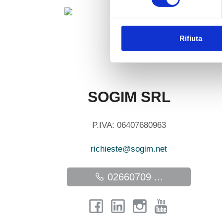
Rifiuta
SOGIM SRL
P.IVA: 06407680963
richieste@sogim.net
02660709 ...