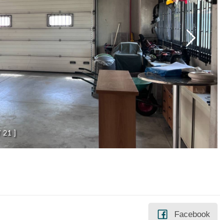
/
2
1
]
Facebook