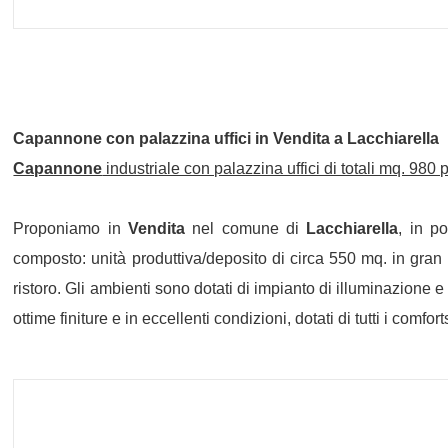
Capannone
con palazzina uffici in
Vendita
a
Lacchiarella
Capannone
industriale con palazzina uffici di totali mq. 980
Proponiamo in
Vendita
nel comune di
Lacchiarella
, in p
composto: unità produttiva/deposito di circa 550 mq. in gran p
ristoro. Gli ambienti sono dotati di impianto di illuminazione 
ottime finiture e in eccellenti condizioni, dotati di tutti i comf