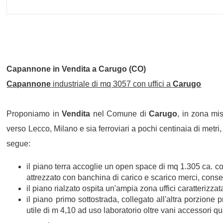
Capannone
in
Vendita
a
Carugo
(CO)
Capannone
industriale di mq 3057 con uffici a
Carugo
Proponiamo in
Vendita
nel Comune di
Carugo
, in zona mis
verso Lecco, Milano e sia ferroviari a pochi centinaia di metri
segue:
il piano terra accoglie un open space di mq 1.305 ca. c
attrezzato con banchina di carico e scarico merci, cons
il piano rialzato ospita un'ampia zona uffici caratterizza
il piano primo sottostrada, collegato all'altra porzio
utile di m 4,10 ad uso laboratorio oltre vani accessori qual