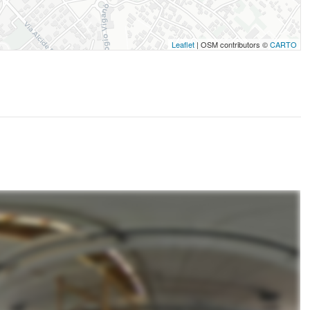
Leaflet
| OSM contributors ©
CARTO