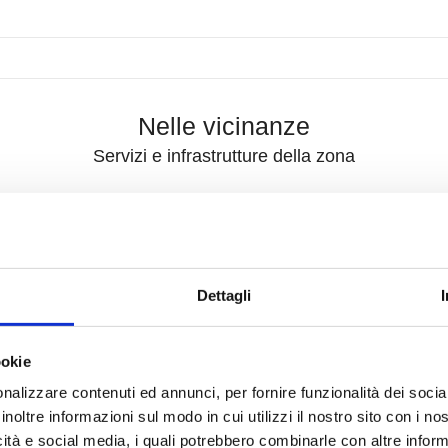
Nelle vicinanze
Servizi e infrastrutture della zona
Centri Benessere
Cam
Campi da Tennis
Pis
Stazione Ferroviaria
Tra
Dettagli
Scuole Elementari
Scu
ookie
Bar
Uff
nalizzare contenuti ed annunci, per fornire funzionalità dei socia
Uffici comunali
inoltre informazioni sul modo in cui utilizzi il nostro sito con i n
icità e social media, i quali potrebbero combinarle con altre inform