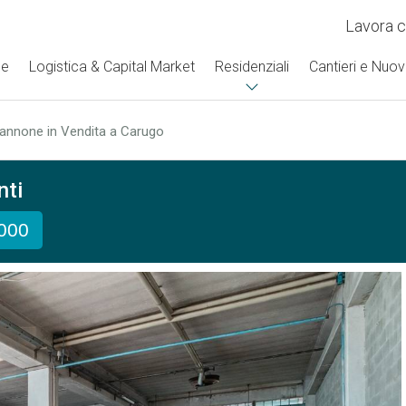
Lavora c
se
Logistica & Capital Market
Residenziali
Cantieri e Nuov
annone in Vendita a Carugo
nti
.000