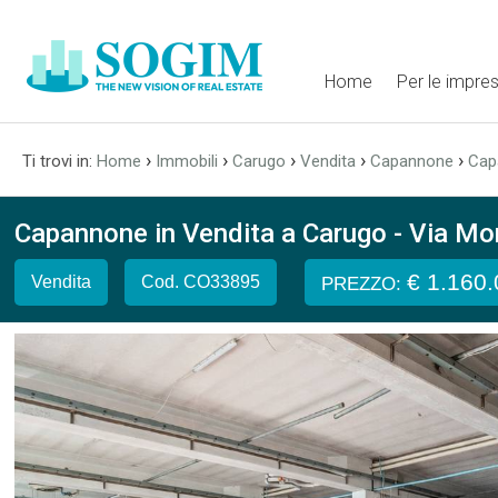
Home
Per le impre
›
›
›
›
›
Ti trovi in:
Home
Immobili
Carugo
Vendita
Capannone
Cap
Capannone in Vendita a Carugo - Via Mo
€ 1.160
Vendita
Cod. CO33895
PREZZO: