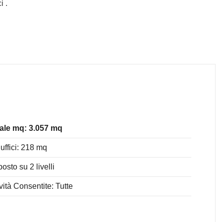
i .
ale mq: 3.057 mq
uffici: 218 mq
posto su 2 livelli
ività Consentite: Tutte