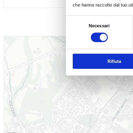
che hanno raccolto dal tuo uti
Selezione
Necessari
del
consenso
Rifiuta