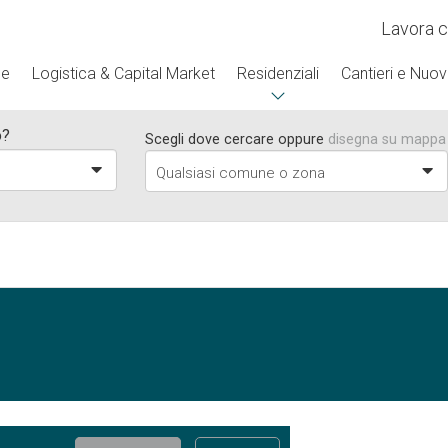
Lavora c
se
Logistica & Capital Market
Residenziali
Cantieri e Nuov
o?
Scegli dove cercare oppure
disegna su mappa
a
Qualsiasi comune o zona