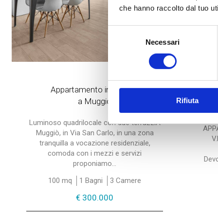
che hanno raccolto dal tuo uti
Selezione
Necessari
del
consenso
Cod. S533665
Appartamento in Vendita
Rifiuta
a Muggiò
a 
Luminoso quadrilocale con due terrazziA
APP
Muggiò, in Via San Carlo, in una zona
V
tranquilla a vocazione residenziale,
comoda con i mezzi e servizi
Dev
proponiamo...
100 mq
1 Bagni
3 Camere
€ 300.000