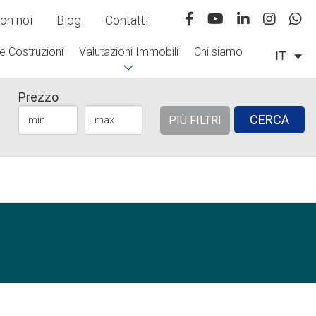
on noi
Blog
Contatti
e Costruzioni
Valutazioni Immobili
Chi siamo
IT
Prezzo
CERCA
PIÙ FILTRI