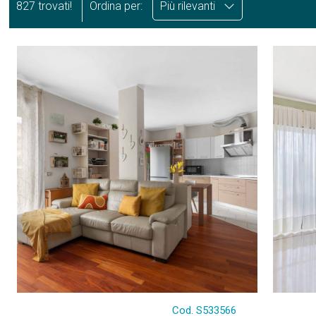
827 trovati!
Ordina per:
Più rilevanti
Cod. S533566