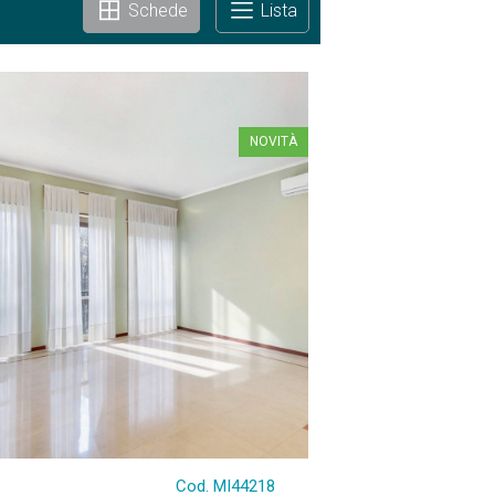
Schede
Lista
NOVITÀ
Cod. MI44218