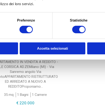
lizzo dei loro servizi.
Preferenze
Statistiche
Cod. 33990
Appartamento in Vendita
Accetta selezionati
Milano - * Forlanini, Ortomercato,
V.le Corsica
ARTAMENTO IN VENDITA A REDDITO -
.LE CORSICA AD.ZEMilano (MI) - Via
Sanremo angolo Via
otoAPPARTAMENTO RISTRUTTURATO
ED ARREDATO A NUOVO A
REDDITOProponiamo...
35 mq
1 Bagni
1 Camere
€ 220.000