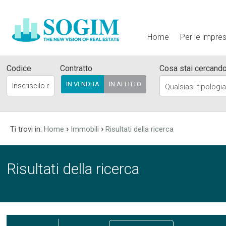
Home
Per le impre
Codice
Contratto
Cosa stai cercand
IN VENDITA
IN AFFITTO
Qualsiasi tipologi
›
›
Ti trovi in:
Home
Immobili
Risultati della ricerca
Risultati della ricerca