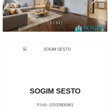
[
1
/
5
3
]
SOGIM SESTO
P.IVA: 02533900961