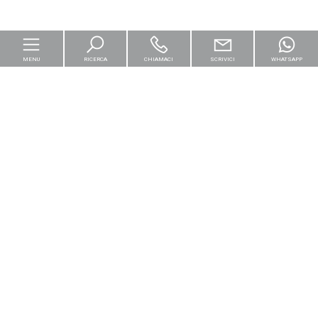
MENU
RICERCA
CHIAMACI
SCRIVICI
WHATSAPP
Home
Per le imprese
Logistica & Capital Market
Residenziali
[+]
Cantieri e Nuove Costruzioni