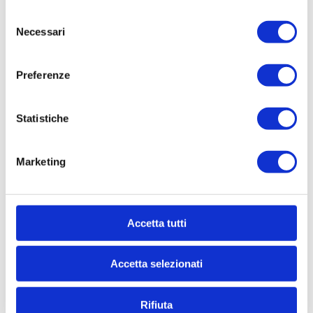
Selezione
Necessari
del
consenso
Preferenze
Statistiche
SOGIM SESTO
Marketing
P.IVA: 02533900961
Accetta tutti
info@sogimres.net
Accetta selezionati
02262638 ...
Rifiuta