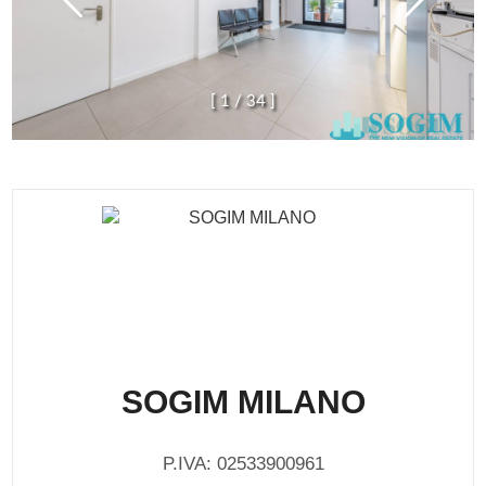
[
1
/
3
4
]
SOGIM MILANO
P.IVA: 02533900961