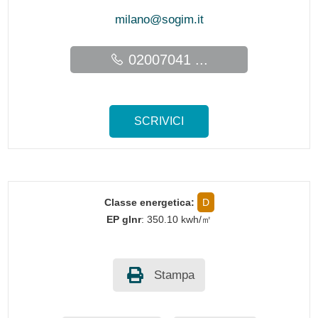
milano@sogim.it
02007041 ...
SCRIVICI
Classe energetica:
D
EP glnr
: 350.10 kwh/㎡
Stampa