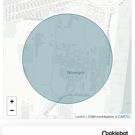
+
−
Leaflet
| OSM contributors ©
CARTO