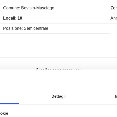
Comune: Bovisio-Masciago
Zon
Locali: 10
Ann
Posizione: Semicentrale
Nelle vicinanze
Servizi e infrastrutture della zona
Centri Benessere
Cam
Dettagli
Campi da Tennis
Pis
Stazione Ferroviaria
Tra
ookie