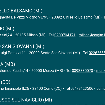
ELLO BALSAMO (MI)
herita De Vizzi Viganò 93/95 - 20092 Cinisello Balsamo (MI) - T
O (MI)
sini,24 - 20135 Milano (MI) - Tel.
0200704171
-
milano@sogim.i
 SAN GIOVANNI (MI)
uigi Petazzi 11 - 20099 Sesto San Giovanni (MI) - Tel.
0226263
A (MB)
tolomeo Zucchi,14 - 20900 Monza (MB) - Tel.
0398880070
-
monz
(CO)
orio Emanuele II,26 - 22100 Como (CO) - Tel.
031/8123506
-
como
SCO SUL NAVIGLIO (MI)