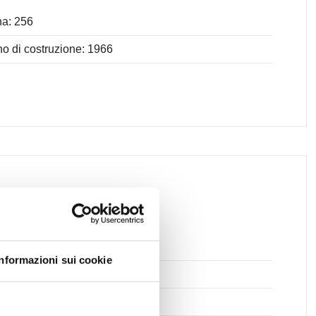
a: 256
o di costruzione: 1966
pi da Calcio
Informazioni sui cookie
te Ciclabili
sporti Pubblici