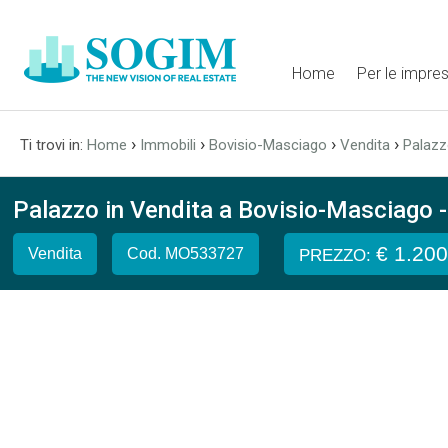
Home
Per le impre
›
›
›
›
Ti trovi in:
Home
Immobili
Bovisio-Masciago
Vendita
Palaz
Palazzo in Vendita a Bovisio-Masciago - 
€ 1.20
Vendita
Cod. MO533727
PREZZO: