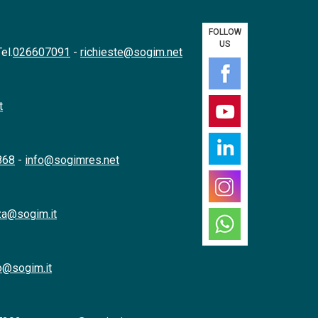
FOLLOW
US
el.
026607091
-
richieste@sogim.net
t
868
-
info@sogimres.net
a@sogim.it
@sogim.it