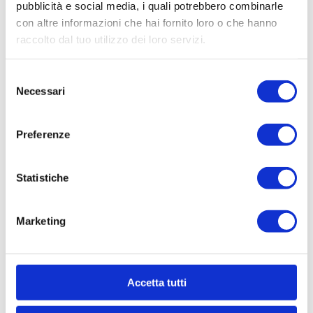
pubblicità e social media, i quali potrebbero combinarle
con altre informazioni che hai fornito loro o che hanno
Video immobile
raccolto dal tuo utilizzo dei loro servizi.
Selezione
Necessari
del
consenso
Preferenze
Statistiche
Marketing
SOGIM MONZA
Accetta tutti