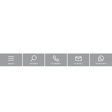
MENU
RICERCA
CHIAMACI
SCRIVICI
WHATSAPP
Home
Per le imprese