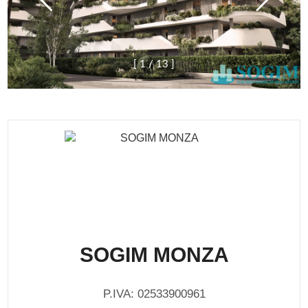
[
1
/
1
3
]
SOGIM MONZA
P.IVA: 02533900961