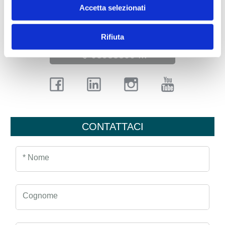
P.IVA: 02533900961
Accetta selezionati
monza@sogim.it
Rifiuta
03988800 ...
CONTATTACI
* Nome
Cognome