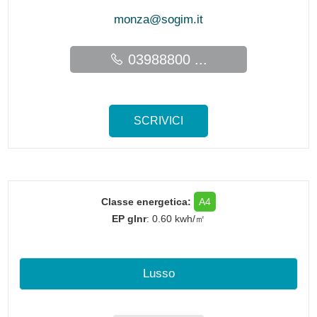
monza@sogim.it
03988800 ...
SCRIVICI
Classe energetica:
A4
EP glnr
: 0.60 kwh/㎡
Lusso