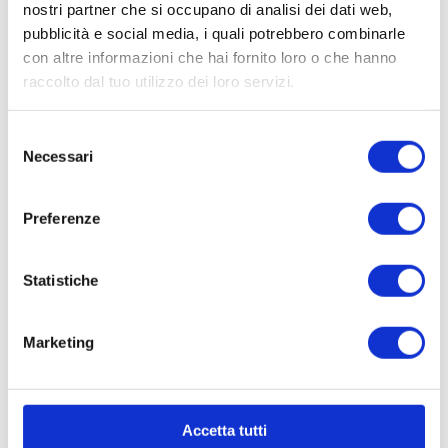
nostri partner che si occupano di analisi dei dati web,
pubblicità e social media, i quali potrebbero combinarle
P.IVA: 06407680963
con altre informazioni che hai fornito loro o che hanno
raccolto dal tuo utilizzo dei loro servizi.
richieste@sogim.net
Selezione
Necessari
02660709 ...
del
consenso
Preferenze
Statistiche
CONTATTACI
Marketing
* Nome
Accetta tutti
Cognome