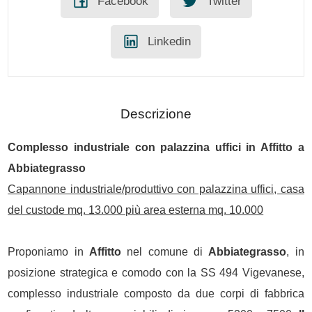
Facebook
Twitter
Linkedin
Descrizione
Complesso industriale con palazzina uffici in
Affitto
a
Abbiategrasso
Capannone industriale/produttivo con palazzina uffici, casa
del custode mq. 13.000 più area esterna mq. 10.000
Proponiamo in
Affitto
nel comune di
Abbiategrasso
, in
posizione strategica e comodo con la SS 494 Vigevanese,
complesso industriale composto da due corpi di fabbrica