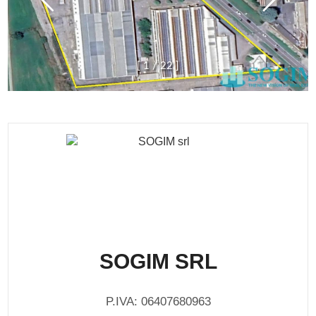
[
1
/
2
2
]
SOGIM SRL
P.IVA: 06407680963