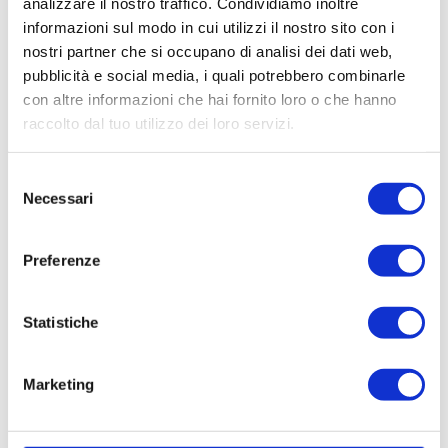
analizzare il nostro traffico. Condividiamo inoltre
informazioni sul modo in cui utilizzi il nostro sito con i
nostri partner che si occupano di analisi dei dati web,
SOGIM MONZA
pubblicità e social media, i quali potrebbero combinarle
con altre informazioni che hai fornito loro o che hanno
raccolto dal tuo utilizzo dei loro servizi.
P.IVA: 02533900961
Selezione
monza@sogim.it
Necessari
del
consenso
03988800 ...
Preferenze
Statistiche
Marketing
CONTATTACI