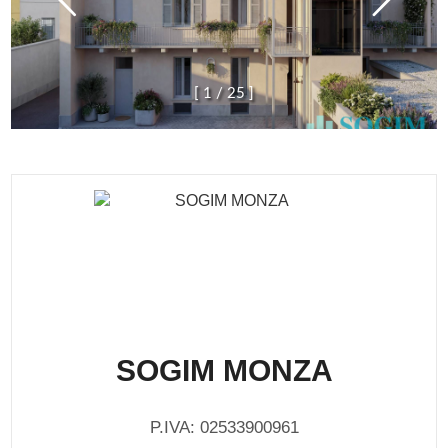
[
1
/
2
5
]
SOGIM MONZA
P.IVA: 02533900961