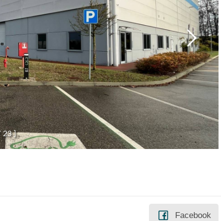
/
2
3
]
Facebook