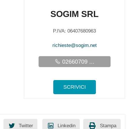
SOGIM SRL
P.IVA: 06407680963
richieste@sogim.net
02660709 ...
SCRIVICI
Twitter
Linkedin
Stampa