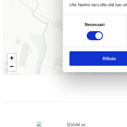
che hanno raccolto dal tuo uti
Selezione
Necessari
del
consenso
+
Rifiuta
−