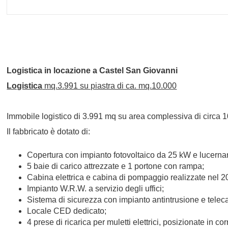
Logistica
in locazione a
Castel San Giovanni
Logistica
mq.3.991 su piastra di ca. mq.10.000
Immobile logistico di 3.991 mq su area complessiva di circa 1
Il fabbricato è dotato di:
Copertura con impianto fotovoltaico da 25 kW e lucernari 
5 baie di carico attrezzate e 1 portone con rampa;
Cabina elettrica e cabina di pompaggio realizzate nel 2
Impianto W.R.W. a servizio degli uffici;
Sistema di sicurezza con impianto antintrusione e tele
Locale CED dedicato;
4 prese di ricarica per muletti elettrici, posizionate in c