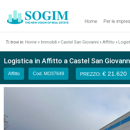
Home
Per le impre
›
›
›
›
Ti trovi in:
Home
Immobili
Castel San Giovanni
Affitto
Logist
Logistica in Affitto a Castel San Giovanni
€ 21.620
Affitto
Cod. MO37649
PREZZO: