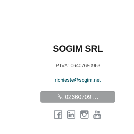
SOGIM SRL
P.IVA: 06407680963
richieste@sogim.net
02660709 ...