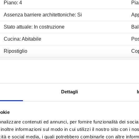
Piano: 4
Pian
Assenza barriere architettoniche: Si
App
Stato attuale: In costruzione
Bal
Cucina: Abitabile
Pos
Ripostiglio
Co
Aria Condizionata
Par
Sanitari sospesi
Do
Tapparelle
Dop
Dettagli
ookie
nalizzare contenuti ed annunci, per fornire funzionalità dei socia
inoltre informazioni sul modo in cui utilizzi il nostro sito con i n
Nelle vicinanze
icità e social media, i quali potrebbero combinarle con altre inform