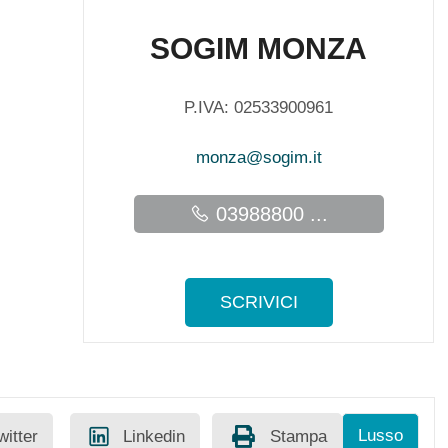
SOGIM MONZA
P.IVA: 02533900961
monza@sogim.it
03988800 ...
SCRIVICI
Lusso
witter
Linkedin
Stampa