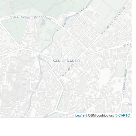
Leaflet
| OSM contributors ©
CARTO