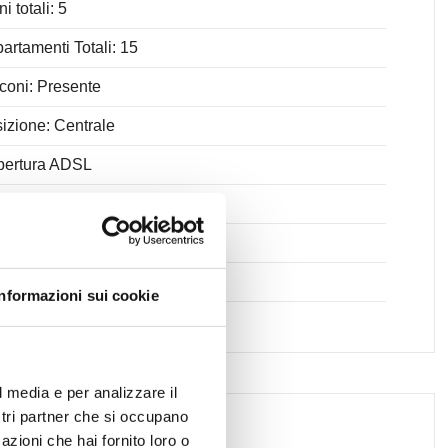
i totali: 5
artamenti Totali: 15
coni: Presente
izione: Centrale
pertura ADSL
quet
ccia
pio fronte
Informazioni sui cookie
l media e per analizzare il
ostri partner che si occupano
azioni che hai fornito loro o