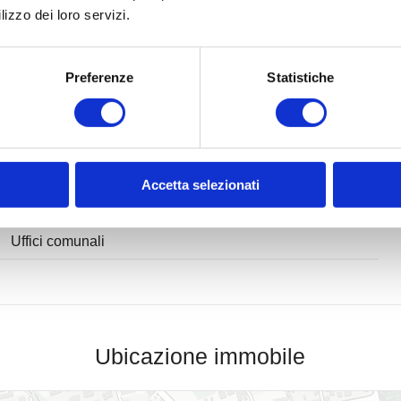
lizzo dei loro servizi.
Servizi e infrastrutture della zona
Centri Benessere
Cam
Preferenze
Statistiche
Campi da Tennis
Pis
Stazione Ferroviaria
Tra
Scuole Elementari
Scu
Accetta selezionati
Bar
Uff
Uffici comunali
Ubicazione immobile