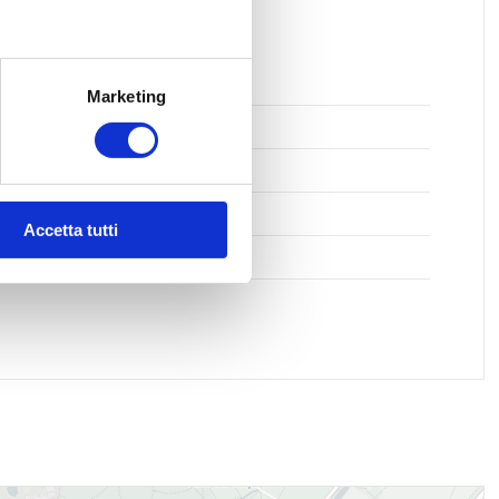
pi da Calcio
Marketing
te Ciclabili
sporti Pubblici
ole Medie
Accetta tutti
ici postali