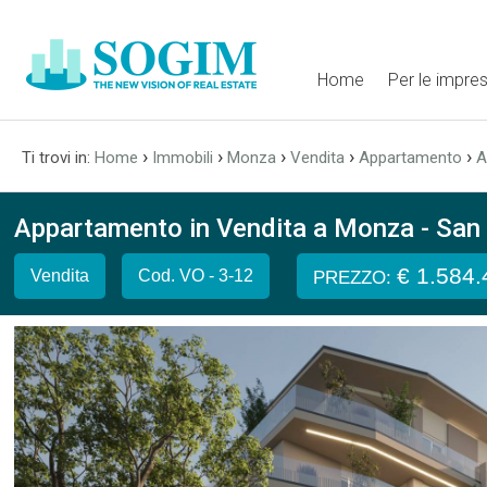
Home
Per le impre
›
›
›
›
›
Ti trovi in:
Home
Immobili
Monza
Vendita
Appartamento
A
Appartamento in Vendita a Monza - San B
€ 1.584
Vendita
Cod. VO - 3-12
PREZZO: