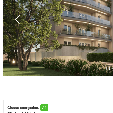
[
1
Classe energetica:
A4