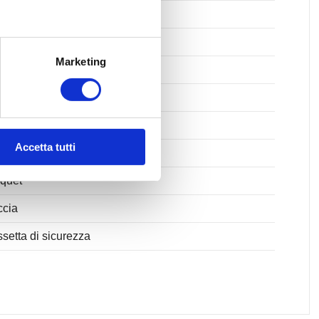
i totali: 6
issi: alluminio/doppio vetro
Marketing
to attuale: In costruzione
coni: Presente
izione: Periferica
Accetta tutti
pertura ADSL
quet
ccia
setta di sicurezza