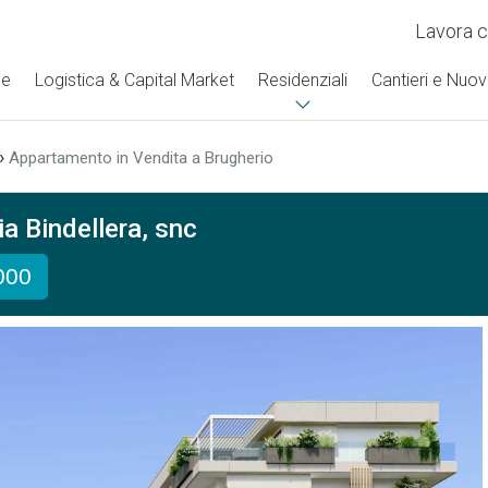
Lavora c
se
Logistica & Capital Market
Residenziali
Cantieri e Nuov
›
Appartamento in Vendita a Brugherio
a Bindellera, snc
000