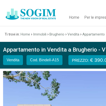
Home
Per le impre
›
›
›
›
Ti trovi in:
Home
Immobili
Brugherio
Vendita
Appartamento
Appartamento in Vendita a Brugherio - Vi
€ 390.
Vendita
Cod. Bindell-A15
PREZZO: