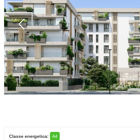
[
1
Classe energetica:
A4