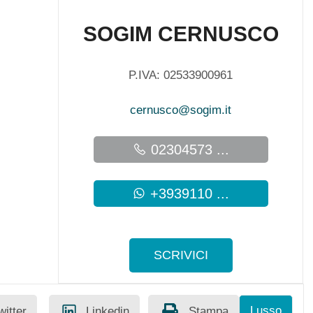
SOGIM CERNUSCO
P.IVA: 02533900961
cernusco@sogim.it
02304573 ...
+3939110 ...
SCRIVICI
Lusso
witter
Linkedin
Stampa