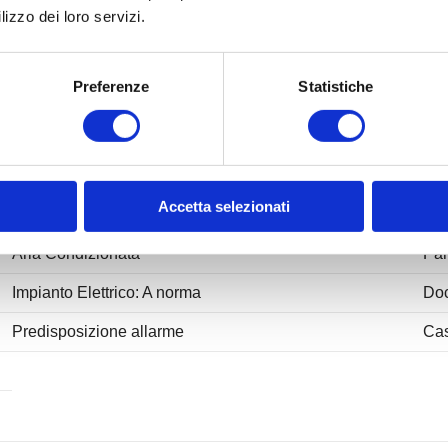
lizzo dei loro servizi.
Piano: 4
Pian
Assenza barriere architettoniche: Si
Inf
Preferenze
Statistiche
Anno di costruzione: 2025
Sta
Esposizione: sud/ovest
Bal
Cucina: A vista
Pos
Accetta selezionati
Antenna Tv
Co
Aria Condizionata
Par
Impianto Elettrico: A norma
Do
Predisposizione allarme
Cas