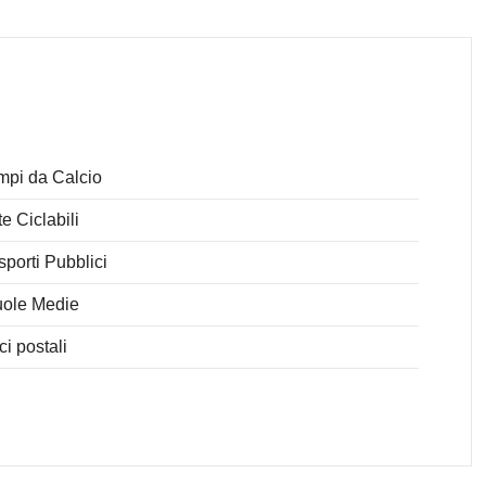
pi da Calcio
te Ciclabili
sporti Pubblici
ole Medie
ici postali