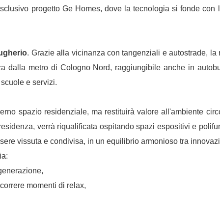
clusivo progetto Ge Homes, dove la tecnologia si fonde con l'el
ugherio
. Grazie alla vicinanza con tangenziali e autostrade, la
nza dalla metro di Cologno Nord, raggiungibile anche in autobus.
scuole e servizi.
erno spazio residenziale, ma restituirà valore all'ambiente circ
esidenza, verrà riqualificata ospitando spazi espositivi e polifu
re vissuta e condivisa, in un equilibrio armonioso tra innovazio
ia:
 generazione,
scorrere momenti di relax,