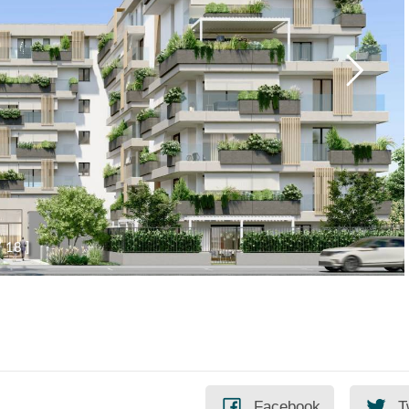
/
1
8
]
Facebook
T