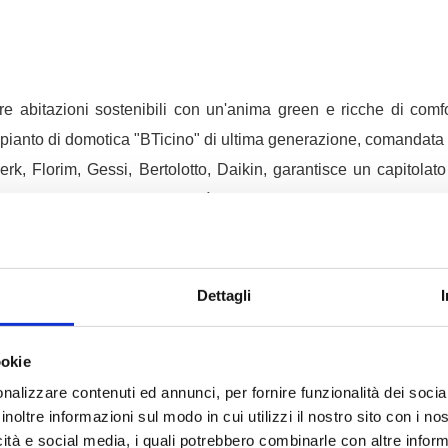
rire abitazioni sostenibili con un'anima green e ricche di comf
x, impianto di domotica "BTicino" di ultima generazione, comanda
Florim, Gessi, Bertolotto, Daikin, garantisce un capitolato co
io abitativo, garantendo qualità e benessere.
Dettagli
Caratteristiche
Scopri le caratteristiche di questo immobile
ookie
Comune: Brugherio
Tot
nalizzare contenuti ed annunci, per fornire funzionalità dei socia
inoltre informazioni sul modo in cui utilizzi il nostro sito con i n
Bagni: 2
Loc
icità e social media, i quali potrebbero combinarle con altre inform