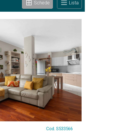
Schede
Lista
Cod. S533566