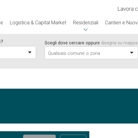
Lavora c
se
Logistica & Capital Market
Residenziali
Cantieri e Nuov
o?
Scegli dove cercare oppure
disegna su mappa
a
Qualsiasi comune o zona