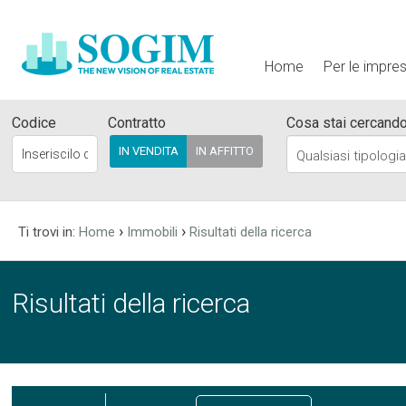
Home
Per le impre
Codice
Contratto
Cosa stai cercand
IN VENDITA
IN AFFITTO
Qualsiasi tipologi
›
›
Ti trovi in:
Home
Immobili
Risultati della ricerca
Risultati della ricerca