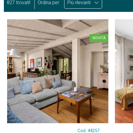
827 trovati!
Ordina per:
Più rilevanti
NOVITÀ
Cod. 44257