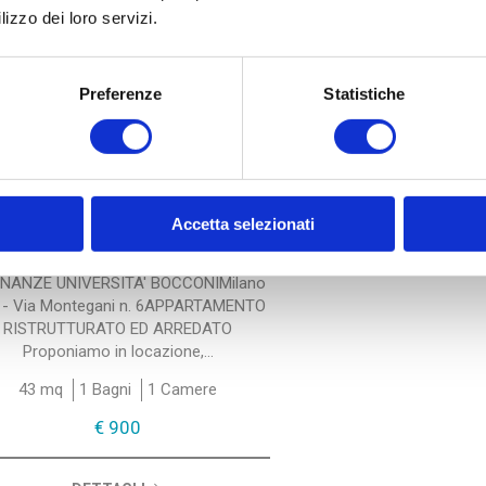
lizzo dei loro servizi.
Preferenze
Statistiche
Cod. 44213
Appartamento in Affitto
a Milano - * Bocconi
Accetta selezionati
APPARTAMENTO IN LOCAZIONE -
INANZE UNIVERSITA' BOCCONIMilano
) - Via Montegani n. 6APPARTAMENTO
RISTRUTTURATO ED ARREDATO
Proponiamo in locazione,...
43 mq
1 Bagni
1 Camere
€ 900