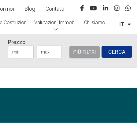
on noi
Blog
Contatti
e Costruzioni
Valutazioni Immobili
Chi siamo
IT
Prezzo
CERCA
PIÙ FILTRI