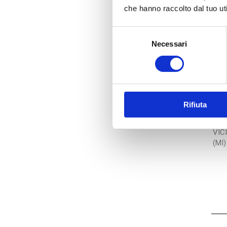
che hanno raccolto dal tuo uti
Selezione
Necessari
del
consenso
Rifiuta
VIC
(MI