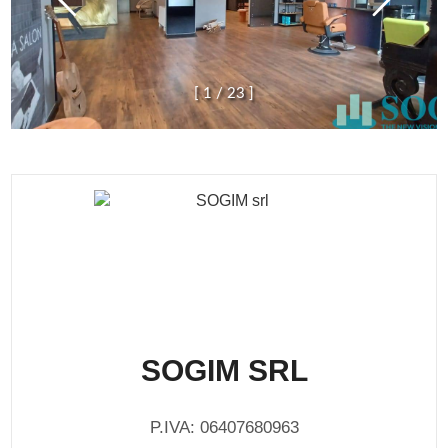
[
1
/
2
3
]
SOGIM SRL
P.IVA: 06407680963