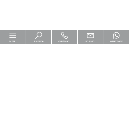
MENU
RICERCA
CHIAMACI
SCRIVICI
WHATSAPP
Home
Per le imprese
Logistica & Capital Market
Residenziali
[+]