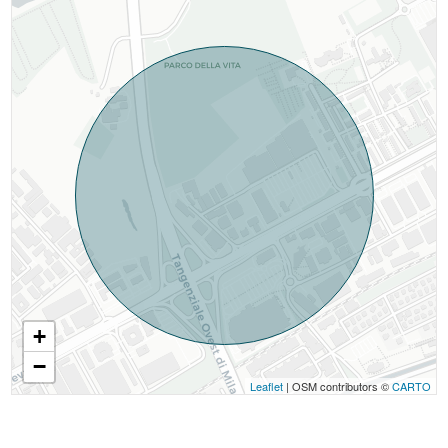
+
−
Leaflet
| OSM contributors ©
CARTO