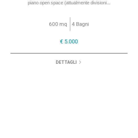
Corsico nuovo complesso su due piani di cui piano terra a
destinazione commerciale, disponiamo di locale al primo
piano open space (attualmente divisioni...
600 mq
4 Bagni
€ 5.000
DETTAGLI