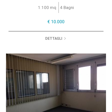
Sviluppata su due piani: p.terra reception,...
1.100 mq
4 Bagni
€ 10.000
DETTAGLI