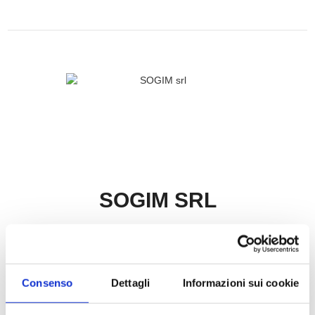
SOGIM SRL
P.IVA: 06407680963
richieste@sogim.net
Consenso
Dettagli
Informazioni sui cookie
02660709 ...