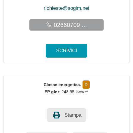
richieste@sogim.net
02660709 ...
SCRIVICI
Classe energetica:
D
EP glnr
: 248.95 kwh/㎡
Stampa