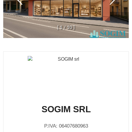
[
1
/
1
0
]
SOGIM SRL
P.IVA: 06407680963