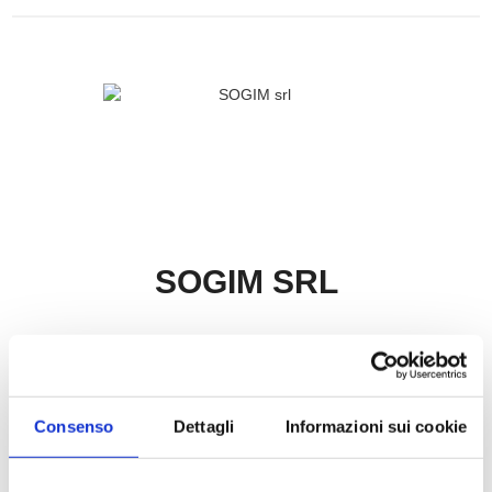
SOGIM SRL
P.IVA: 06407680963
richieste@sogim.net
Consenso
Dettagli
Informazioni sui cookie
02660709 ...