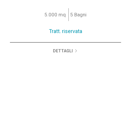
Strategica | 5.072 mq Commerciali | 4.000 mq...
5.000 mq
5 Bagni
Tratt. riservata
DETTAGLI