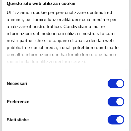
Questo sito web utilizza i cookie
Utilizziamo i cookie per personalizzare contenuti ed
annunci, per fornire funzionalità dei social media e per
analizzare il nostro traffico. Condividiamo inoltre
CONTATTACI
informazioni sul modo in cui utilizzi il nostro sito con i
nostri partner che si occupano di analisi dei dati web,
pubblicità e social media, i quali potrebbero combinarle
* Nome
con altre informazioni che hai fornito loro o che hanno
raccolto dal tuo utilizzo dei loro servizi.
Cognome
Selezione
Necessari
del
consenso
* Telefono
Preferenze
* Email
Statistiche