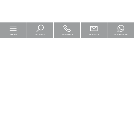
MENU
RICERCA
CHIAMACI
SCRIVICI
WHATSAPP
Home
Per le imprese
Logistica & Capital Market
Residenziali
[+]
Cantieri e Nuove Costruzioni