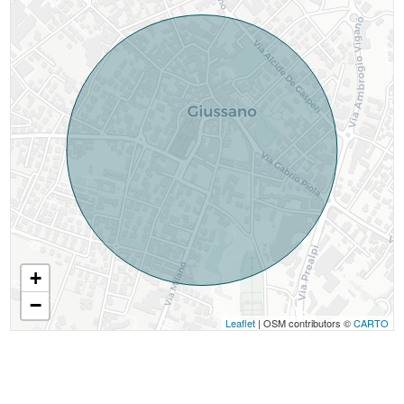
+
−
Leaflet
| OSM contributors ©
CARTO