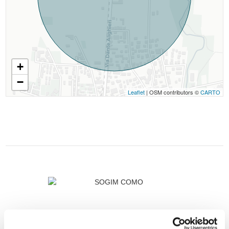
+
−
Leaflet
| OSM contributors ©
CARTO