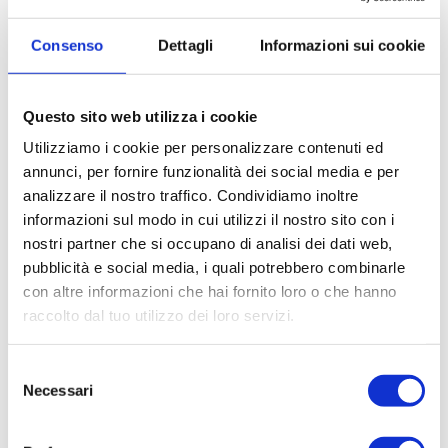
Consenso
Dettagli
Informazioni sui cookie
SOGIM COMO
Questo sito web utilizza i cookie
P.IVA: 02533900961
Utilizziamo i cookie per personalizzare contenuti ed
annunci, per fornire funzionalità dei social media e per
como@sogim.it
analizzare il nostro traffico. Condividiamo inoltre
informazioni sul modo in cui utilizzi il nostro sito con i
031/8123 ...
nostri partner che si occupano di analisi dei dati web,
pubblicità e social media, i quali potrebbero combinarle
con altre informazioni che hai fornito loro o che hanno
raccolto dal tuo utilizzo dei loro servizi.
CONTATTACI
Selezione
* Nome
Necessari
del
consenso