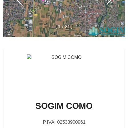
[
1
/
2
1
]
SOGIM COMO
P.IVA: 02533900961