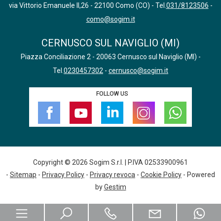
via Vittorio Emanuele II,26 - 22100 Como (CO) - Tel.
031/8123506
-
como@sogim.it
CERNUSCO SUL NAVIGLIO (MI)
Piazza Conciliazione 2 - 20063 Cernusco sul Naviglio (MI) -
Tel.
0230457302
-
cernusco@sogim.it
FOLLOW US
Copyright © 2026 Sogim S.r.l. | P.IVA 02533900961
-
Sitemap
-
Privacy Policy
-
Privacy revoca
-
Cookie Policy
- Powered
by
Gestim