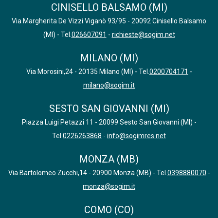
CINISELLO BALSAMO (MI)
Via Margherita De Vizzi Viganò 93/95 - 20092 Cinisello Balsamo
(MI) - Tel.
026607091
-
richieste@sogim.net
MILANO (MI)
Via Morosini,24 - 20135 Milano (MI) - Tel.
0200704171
-
milano@sogim.it
SESTO SAN GIOVANNI (MI)
Piazza Luigi Petazzi 11 - 20099 Sesto San Giovanni (MI) -
Tel.
0226263868
-
info@sogimres.net
MONZA (MB)
Via Bartolomeo Zucchi,14 - 20900 Monza (MB) - Tel.
0398880070
-
monza@sogim.it
COMO (CO)