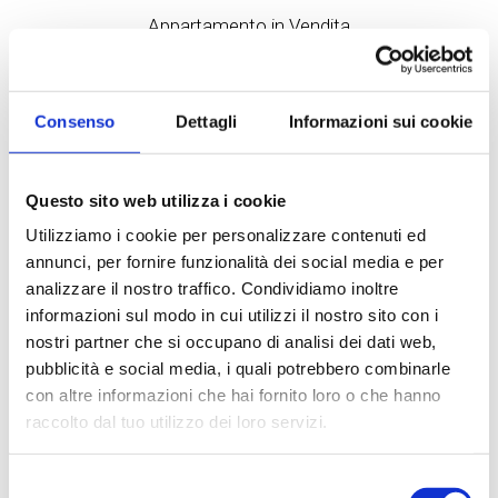
Appartamento in Vendita
a Muggiò
Luminoso quadrilocale con due terrazziA Muggiò, in
Consenso
Dettagli
Informazioni sui cookie
Via San Carlo, in una zona tranquilla a vocazione
residenziale, comoda con i mezzi e servizi
proponiamo...
Questo sito web utilizza i cookie
100 mq
1 Bagni
3 Camere
Utilizziamo i cookie per personalizzare contenuti ed
annunci, per fornire funzionalità dei social media e per
€ 300.000
analizzare il nostro traffico. Condividiamo inoltre
informazioni sul modo in cui utilizzi il nostro sito con i
nostri partner che si occupano di analisi dei dati web,
DETTAGLI
pubblicità e social media, i quali potrebbero combinarle
con altre informazioni che hai fornito loro o che hanno
raccolto dal tuo utilizzo dei loro servizi.
Selezione