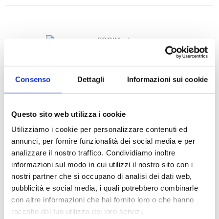
Consenso
Dettagli
Informazioni sui cookie
Questo sito web utilizza i cookie
SOGIM SRL
Utilizziamo i cookie per personalizzare contenuti ed
annunci, per fornire funzionalità dei social media e per
P.IVA: 06407680963
analizzare il nostro traffico. Condividiamo inoltre
informazioni sul modo in cui utilizzi il nostro sito con i
richieste@sogim.net
nostri partner che si occupano di analisi dei dati web,
pubblicità e social media, i quali potrebbero combinarle
con altre informazioni che hai fornito loro o che hanno
02660709 ...
raccolto dal tuo utilizzo dei loro servizi.