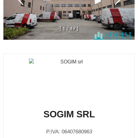
[
1
/
4
9
]
SOGIM SRL
P.IVA: 06407680963