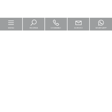
MENU
RICERCA
CHIAMACI
SCRIVICI
WHATSAPP
Home
Per le imprese
Logistica & Capital Market
Residenziali
[+]
Cantieri e Nuove Costruzioni