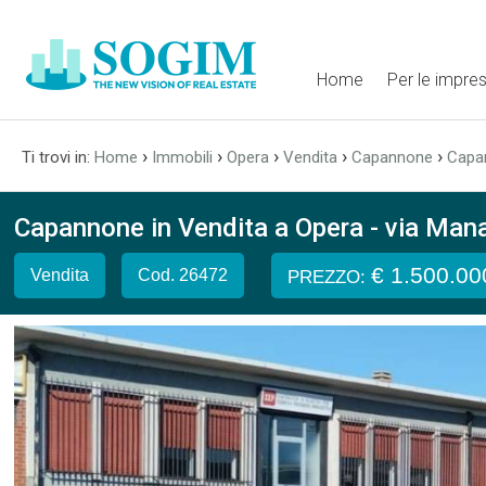
Home
Per le impre
›
›
›
›
›
Ti trovi in:
Home
Immobili
Opera
Vendita
Capannone
Capan
Capannone in Vendita a Opera - via Mana
€ 1.500.00
Vendita
Cod. 26472
PREZZO: