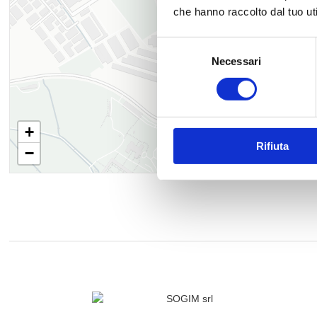
che hanno raccolto dal tuo uti
Selezione
Necessari
del
consenso
+
Rifiuta
−