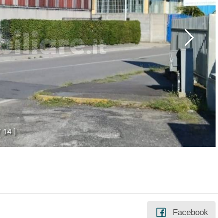
/
1
4
]
Facebook