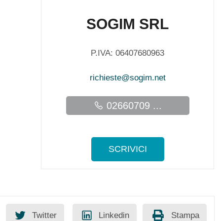
SOGIM SRL
P.IVA: 06407680963
richieste@sogim.net
02660709 ...
SCRIVICI
Twitter
Linkedin
Stampa