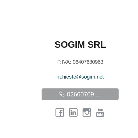
SOGIM SRL
P.IVA: 06407680963
richieste@sogim.net
02660709 ...