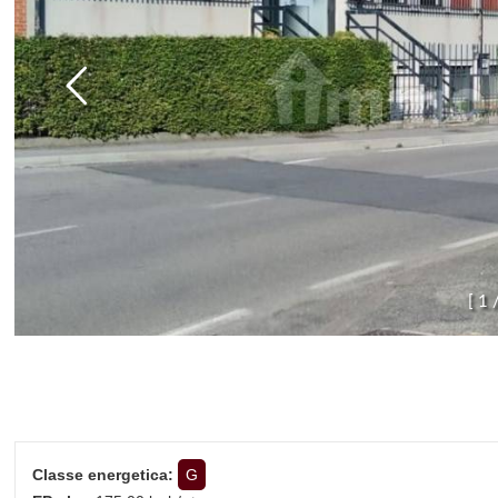
[
1
Classe energetica:
G