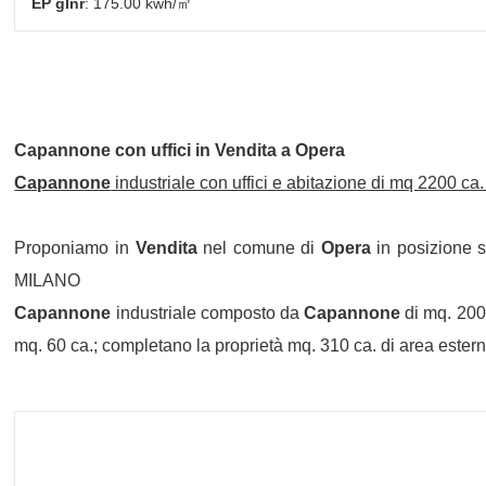
EP glnr
: 175.00 kwh/㎡
Capannone
con uffici in
Vendita
a
Opera
Capannone
industriale con uffici e abitazione di mq 2200 ca.
Proponiamo in
Vendita
nel comune di
Opera
in posizione 
MILANO
Capannone
industriale composto da
Capannone
di mq. 2000
mq. 60 ca.; completano la proprietà mq. 310 ca. di area estern