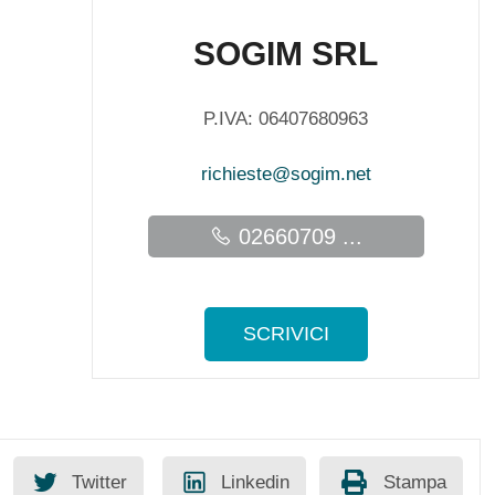
SOGIM SRL
P.IVA: 06407680963
richieste@sogim.net
02660709 ...
SCRIVICI
Twitter
Linkedin
Stampa