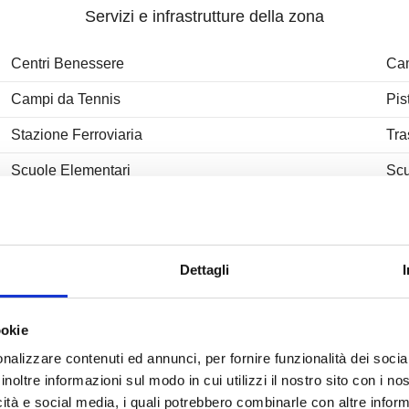
Servizi e infrastrutture della zona
Centri Benessere
Cam
Campi da Tennis
Pis
Stazione Ferroviaria
Tra
Scuole Elementari
Scu
Bar
Uff
Uffici comunali
Dettagli
ookie
Ubicazione immobile
nalizzare contenuti ed annunci, per fornire funzionalità dei socia
inoltre informazioni sul modo in cui utilizzi il nostro sito con i n
icità e social media, i quali potrebbero combinarle con altre inform