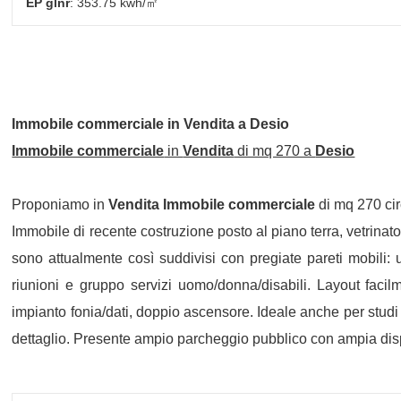
EP glnr
: 353.75 kwh/㎡
Immobile commerciale
in
Vendita
a
Desio
Immobile commerciale
in
Vendita
di mq 270 a
Desio
Proponiamo in
Vendita
Immobile commerciale
di mq 270 ci
Immobile di recente costruzione posto al piano terra, vetrinato
sono attualmente così suddivisi con pregiate pareti mobili:
riunioni e gruppo servizi uomo/donna/disabili. Layout facil
impianto fonia/dati, doppio ascensore. Ideale anche per studi 
dettaglio. Presente ampio parcheggio pubblico con ampia dispo