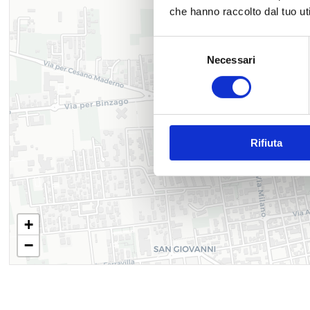
che hanno raccolto dal tuo uti
Selezione
Necessari
del
consenso
Rifiuta
+
−