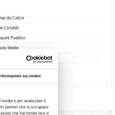
pi da Calcio
te Ciclabili
sporti Pubblici
ole Medie
ici postali
Informazioni sui cookie
l media e per analizzare il
ostri partner che si occupano
azioni che hai fornito loro o