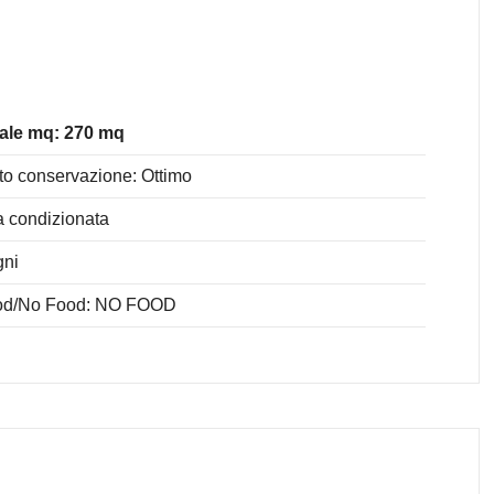
ale mq: 270 mq
to conservazione: Ottimo
a condizionata
gni
od/No Food: NO FOOD