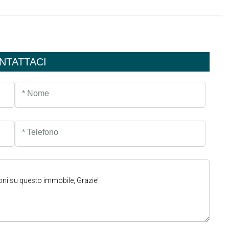
NTATTACI
* Nome
* Telefono