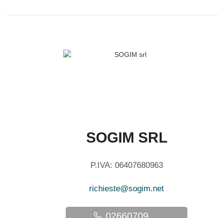
SOGIM SRL
P.IVA: 06407680963
richieste@sogim.net
02660709 ...