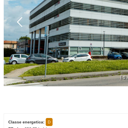
[
1
Classe energetica:
D