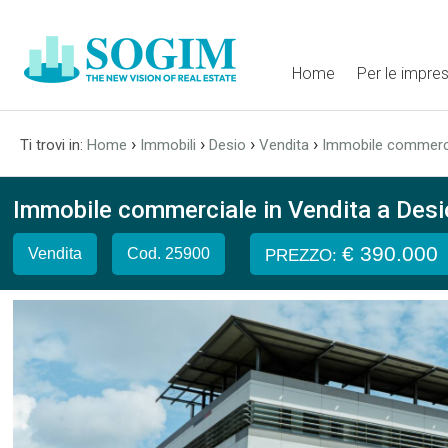
Home
Per le impre
›
›
›
›
Ti trovi in:
Home
Immobili
Desio
Vendita
Immobile commerc
Immobile commerciale in Vendita a Desio
€ 390.000
Vendita
Cod. 25900
PREZZO: