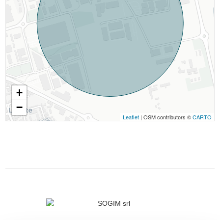
+
−
Leaflet
| OSM contributors ©
CARTO