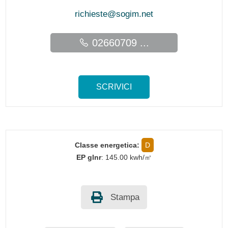
richieste@sogim.net
02660709 ...
SCRIVICI
Classe energetica:
D
EP glnr
: 145.00 kwh/㎥
Stampa