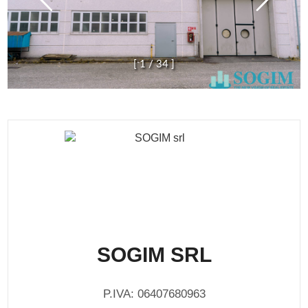
[
1
/
3
4
]
SOGIM SRL
P.IVA: 06407680963