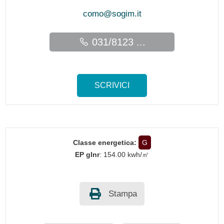
como@sogim.it
031/8123 ...
SCRIVICI
Classe energetica:
G
EP glnr
: 154.00 kwh/㎡
Stampa