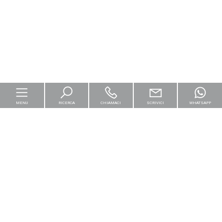
MENU
RICERCA
CHIAMACI
SCRIVICI
WHATSAPP
Home
Per le imprese
Logistica & Capital Market