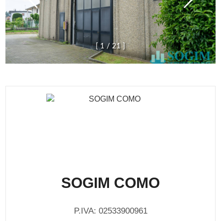
[
1
/
2
1
]
SOGIM COMO
P.IVA: 02533900961