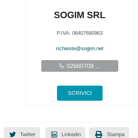
SOGIM SRL
P.IVA: 06407680963
richieste@sogim.net
02660709 ...
SCRIVICI
Twitter
Linkedin
Stampa