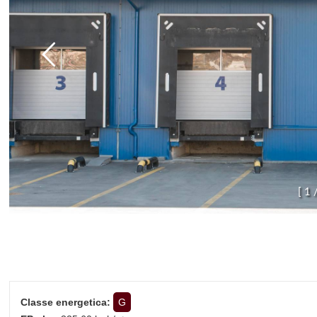
[
1
Classe energetica:
G