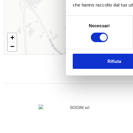
che hanno raccolto dal tuo uti
Selezione
Necessari
del
consenso
+
−
Rifiuta