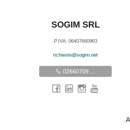
SOGIM SRL
P.IVA: 06407680963
richieste@sogim.net
02660709 ...
A