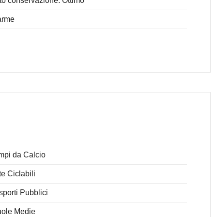
to conservazione: Ottimo
arme
pi da Calcio
te Ciclabili
sporti Pubblici
ole Medie