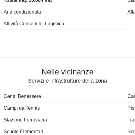
Totale mq: 10.004 mq
Sta
Aria condizionata
All
Attività Consentite: Logistica
Nelle vicinanze
Servizi e infrastrutture della zona
Centri Benessere
Cam
Campi da Tennis
Pis
Stazione Ferroviaria
Tra
Scuole Elementari
Scu