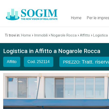
Home
Per le impre
›
›
›
›
Ti trovi in:
Home
Immobili
Nogarole Rocca
Affitto
Logistica
Logistica in Affitto a Nogarole Rocca
Tratt. riser
Affitto
Cod. 252114
PREZZO: