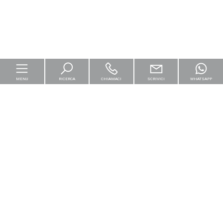
MENU
RICERCA
CHIAMACI
SCRIVICI
WHATSAPP
Home
Per le imprese
Logistica & Capital Market
Residenziali
[+]