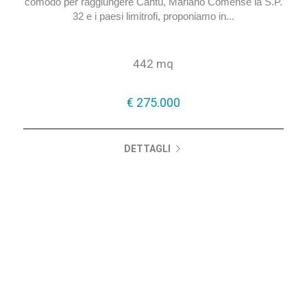
Sito in Cantù, in posizione di forte passaggio veicolare e
comodo per raggiungere Cantù, Mariano Comense la S.P.
32 e i paesi limitrofi, proponiamo in...
442 mq
€ 275.000
DETTAGLI