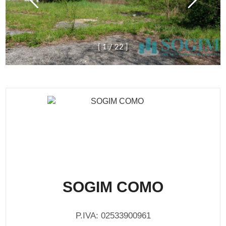
[
1
/
2
2
]
SOGIM COMO
P.IVA: 02533900961