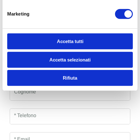
como@sogim.it
Marketing
031/8123 ...
Accetta tutti
CONTATTACI
Accetta selezionati
* Nome
Rifiuta
Cognome
* Telefono
* Email