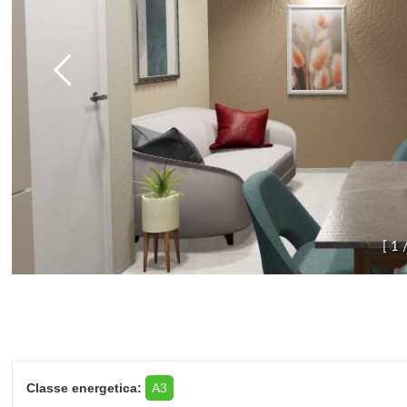
[
1
Classe energetica:
A3