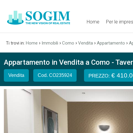
Home
Per le impre
›
›
›
›
›
Ti trovi in:
Home
Immobili
Como
Vendita
Appartamento
A
Appartamento in Vendita a Como - Taverno
€ 410.
Vendita
Cod. CO235924
PREZZO: