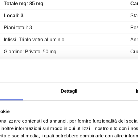
Totale mq: 85 mq
Ca
Locali: 3
Sta
Piani totali: 3
Pos
Infissi: Triplo vetro alluminio
Ann
Giardino: Privato, 50 mq
Cuc
Tv SAT: Condominiale
Rip
Copertura Fastweb
Ari
Impianto Elettrico: A norma
San
Dettagli
Infissi in alluminio
Pre
ookie
Tapparelle
nalizzare contenuti ed annunci, per fornire funzionalità dei socia
inoltre informazioni sul modo in cui utilizzi il nostro sito con i n
icità e social media, i quali potrebbero combinarle con altre inform