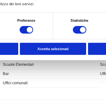
lizzo dei loro servizi.
Nelle vicinanze
Preferenze
Statistiche
Servizi e infrastrutture della zona
Centri Benessere
Cam
Campi da Tennis
Pis
Accetta selezionati
Stazione Ferroviaria
Tra
Scuole Elementari
Scu
Bar
Uff
Uffici comunali