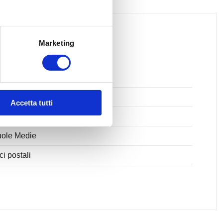
Marketing
pi da Calcio
te Ciclabili
Accetta tutti
sporti Pubblici
ole Medie
ici postali